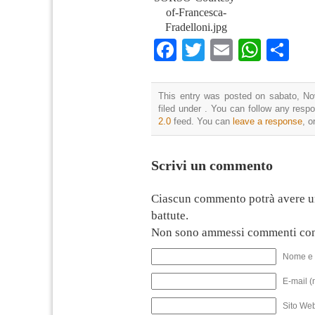
of-Francesca-
Fradelloni.jpg
Facebook
Twitter
Email
What
Co
This entry was posted on sabato, No
filed under . You can follow any resp
2.0
feed. You can
leave a response
, o
Scrivi un commento
Ciascun commento potrà avere u
battute.
Non sono ammessi commenti con
Nome e 
E-mail (
Sito We