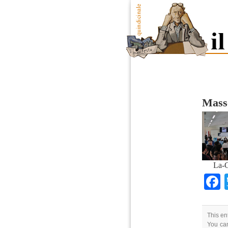
Mass
La-C
This en
You can