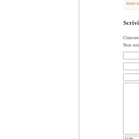
leave 
Scriv
Ciascun
Non son