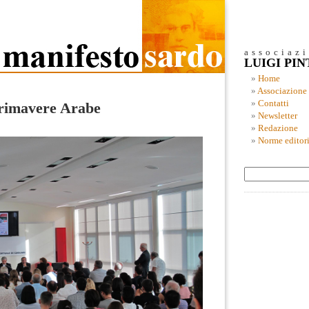
associaz
LUIGI PI
Home
Associazione
Contatti
rimavere Arabe
Newsletter
Redazione
Norme editori