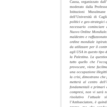
Causa, organizzato dal
moderato dalla Professo
Istituzioni Musulman
dell’Università di Cagl
politici e geo-strategic
necessario cominciare 
Nuovo Ordine Mondiale:
maldestro e raffazzonato
ordine mondiale ispirato
da utilizzare per il contr
agli USA in questo tipo 
la Palestina. La questio
tutto quello che l’occ
provocare, viene facilm
una occupazione illegittim
la crisi, dimostrano che
metterà al centro dell’
fondamentali e primari di
compresi, non vi sarà n
risolutivo l’attuale
l’Ambasciatore,
è quind
prezzo, ma che conduc