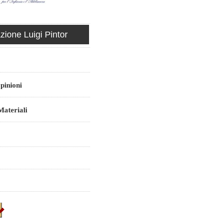
ione Luigi Pintor
pinioni
ateriali