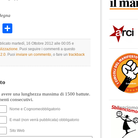
rdegna
k
r
ail
WhatsApp
Condividi
blicato martedì, 16 Ottobre 2012 alle 00:05 e
lizzazione
. Puoi seguire i commenti a questo
2.0
. Puoi
inviare un commento
, o fare un
trackback
to
avere una lunghezza massima di 1500 battute.
nti consecutivi.
Nome e Cognomeobbligatorio
E-mail (non verrà pubblicata) obbligatorio
Sito Web