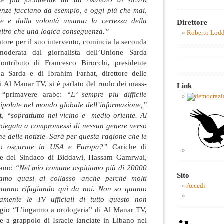
tenze facciano da esempio, e oggi più che mai,
ede e dalla volontà umana: la certezza della
Direttore
altro che una logica conseguenza.”
Roberto Lod
ore per il suo intervento, comincia la seconda
oderata dal giornalista dell’Unione Sarda
ntributo di Francesco Birocchi, presidente
a Sarda e di Ibrahim Farhat, direttore delle
di Al Manar TV, si è parlato del ruolo dei mass-
Link
e “primavere arabe:
“E’ sempre più difficile
nipolate nel mondo globale dell’informazione,”
at,
“soprattutto nel vicino e medio oriente. Al
piegata a compromessi di nessun genere verso
ne delle notizie. Sarà per questa ragione che le
ono oscurate in USA e Europa?”
Cariche di
le del Sindaco di Biddawi, Hassam Gamrwai,
bano:
“Nel mio comune ospitiamo più di 20000
Sito
siamo quasi al collasso anche perché molti
Accedi
 stanno rifugiando qui da noi. Non so quanto
iamente le TV ufficiali di tutto questo non
gio “L’inganno a orologeria” di Al Manar TV,
a grappolo di Israele lanciate in Libano nel