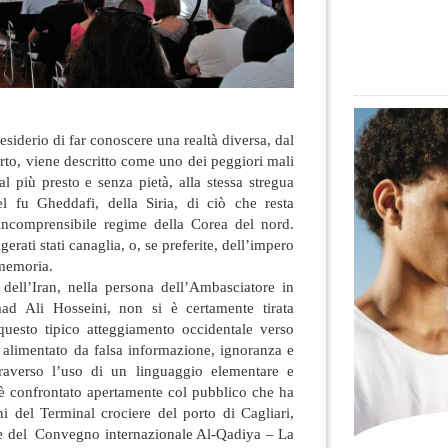
esiderio di far conoscere una realtà diversa, dal
orto
, viene descritto come uno dei peggiori mali
l più presto e senza pietà, alla stessa stregua
del fu Gheddafi, della Siria, di ciò che resta
’incomprensibile regime della Corea del nord.
rati stati canaglia, o, se preferite, dell’impero
 memoria.
dell’Iran, nella persona dell’Ambasciatore in
d Ali Hosseini, non si è certamente tirata
 questo tipico atteggiamento occidentale verso
, alimentato da falsa informazione, ignoranza e
ttraverso l’uso di un linguaggio elementare e
si è confrontato apertamente col pubblico che ha
i del Terminal crociere del porto di Cagliari,
ne del Convegno internazionale Al-Qadiya – La