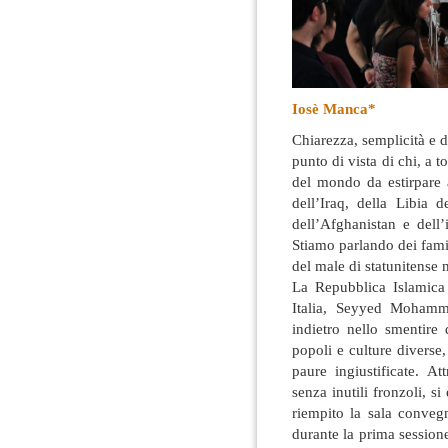
Iosè Manca*
Chiarezza, semplicità e d
punto di vista di chi, a t
del mondo da estirpare a
dell’Iraq, della Libia 
dell’Afghanistan e dell
Stiamo parlando dei famige
del male di statunitense
La Repubblica Islamica 
Italia, Seyyed Mohamma
indietro nello smentire
popoli e culture diverse
paure ingiustificate. A
senza inutili fronzoli, 
riempito la sala convegn
durante la prima sessio