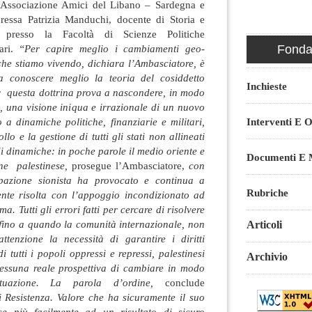
l’Associazione Amici del Libano – Sardegna e
ressa Patrizia Manduchi, docente di Storia e
e presso la Facoltà di Scienze Politiche
iari.
“Per capire meglio i cambiamenti geo-
Fondaz
i che stiamo vivendo, dichiara l’Ambasciatore, è
a conoscere meglio la teoria del cosiddetto
Inchieste
 questa dottrina prova a nascondere, in modo
, una visione iniqua e irrazionale di un nuovo
 a dinamiche politiche, finanziarie e militari,
Interventi E O
ollo e la gestione di tutti gli stati non allineati
di dinamiche: in poche parole il medio oriente e
Documenti E M
ne palestinese,
prosegue l’Ambasciatore,
con
upazione sionista ha provocato e continua a
Rubriche
ente risolta con l’appoggio incondizionato ad
a. Tutti gli errori fatti per cercare di risolvere
 fino a quando la comunità internazionale, non
Articoli
attenzione la necessità di garantire i diritti
 tutti i popoli oppressi e repressi, palestinesi
Archivio
essuna reale prospettiva di cambiare in modo
 situazione. La parola d’ordine,
conclude
i Resistenza. Valore che ha sicuramente il suo
e più facilmente ad un risultato di sicuro