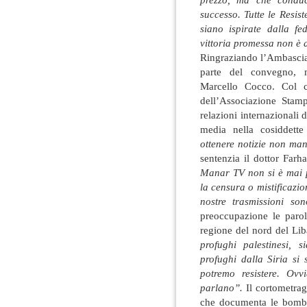
successo. Tutte le Resis
siano ispirate dalla f
vittoria promessa non è 
Ringraziando l’Ambasciat
parte del convegno, m
Marcello Cocco. Col co
dell’Associazione Stamp
relazioni internazionali 
media nella cosiddett
ottenere notizie non ma
sentenzia il dottor Farh
Manar TV non si è mai 
la censura o mistificazio
nostre trasmissioni s
preoccupazione le paro
regione del nord del Li
profughi palestinesi, 
profughi dalla Siria si
potremo resistere. Ovv
parlano”.
Il cortometrag
che documenta le bombe 