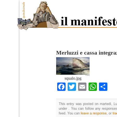
Merluzzi e cassa integra
squalo.jpg
Facebook
Twitter
Email
What
Co
This entry was posted on martedì, Lug
under . You can follow any responses
feed. You can
leave a response
, or
tr