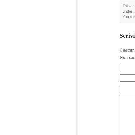
This en
under .
You ca
Scriv
Ciascun
Non son