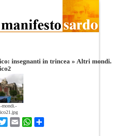
co: insegnanti in trincea
»
Altri mondi.
ico2
i-mondi.-
ico21.jpg
Facebook
Twitter
Email
WhatsApp
Condividi