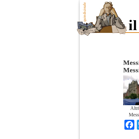
Messi
Mess
Altr
Mess