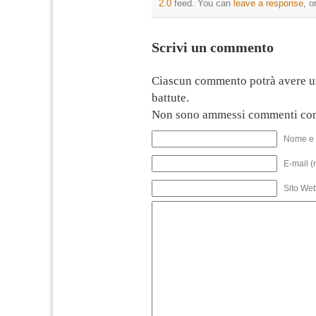
2.0
feed. You can
leave a response
, o
Scrivi un commento
Ciascun commento potrà avere u
battute.
Non sono ammessi commenti con
Nome e 
E-mail (
Sito We