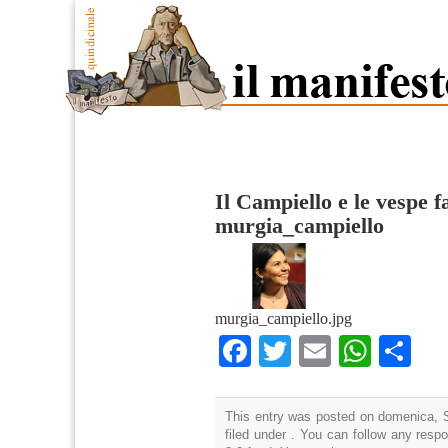
Il Campiello e le vespe f
murgia_campiello
murgia_campiello.jpg
Facebook
Twitter
Email
What
Co
This entry was posted on domenica, S
filed under . You can follow any resp