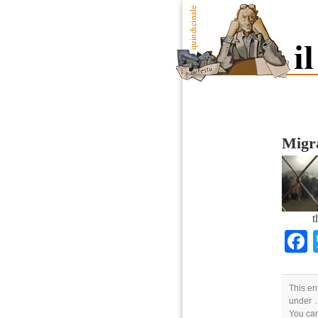
Migra
t
This en
under .
You ca