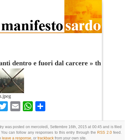
nti dentro e fuori dal carcere
»
th
h.jpeg
Facebook
Twitter
Email
WhatsApp
Condividi
try was posted on mercoledì, Settembre 16th, 2015 at 00:45 and is filed
 You can follow any responses to this entry through the
RSS 2.0
feed.
n
leave a response
, or
trackback
from your own site.