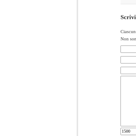
Scriv
Ciascun
Non son