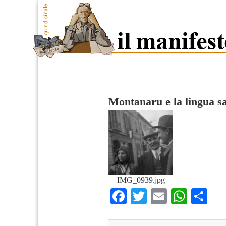
Montanaru e la lingua s
IMG_0939.jpg
Facebook
Twitter
Email
What
Co