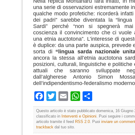
Nella replica Montanaru farà infatti, in m
una serie di osservazioni estremamente int
qualche modo profetiche: ricorderà infatti
dei padri” sarebbe diventata la “lingua
Sardi” perché “non si spegnerà mai 
coscienza il convincimento che ci vuole
una etnia auctotona”. L’interesse di quest
è duplice: da una parte auspica, prevede 
sorta di
“lingua sarda nazionale unita
ancora la stessa all’etnia auctotona sarda
posizioni, culturali, linguistiche e politic
attuali che saranno sviluppate ne
dall’algherese Antonio Simon Mossa
dell’indipendentismo-federalismo moderno
Facebook
Twitter
Email
WhatsApp
Condividi
Questo articolo è stato pubblicato domenica, 16 Giugno 
classificato in
Interventi e Opinioni
. Puoi seguire i comm
articolo tramite il feed
RSS 2.0
. Puoi
inviare un commen
trackback
dal tuo sito.