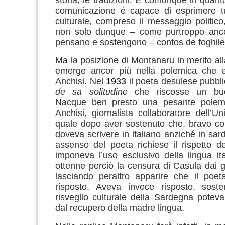
comunicazione è capace di esprimere tut
culturale, compreso il messaggio politico,
non solo dunque – come purtroppo anco
pensano e sostengono – contos de foghile
Ma la posizione di Montanaru in merito all
emerge ancor più nella polemica che 
Anchisi. Nel
1933
il poeta desulese pubbl
de sa solitudine
che riscosse un buo
Nacque ben presto una pesante polem
Anchisi, giornalista collaboratore dell’Un
quale dopo aver sostenuto che, bravo co
doveva scrivere in italiano anziché in sar
assenso del poeta richiese il rispetto d
imponeva l’uso esclusivo della lingua ita
ottenne perciò la censura di Casula dai gi
lasciando peraltro apparire che il poe
risposto. Aveva invece risposto, sost
risveglio culturale della Sardegna potev
dal recupero della madre lingua.