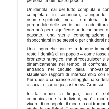
personalità del nostro popolo”
Un’identità mai del tutto compiuta e co
completare in continuum, attingendo a
risorse spirituali, morali e materiali del
purgandole delle scorie inutili o addirittura
non può però significare un incantamento
passato, una sterile contemplazione 
rispecchiarsi in se stessi o per chiudersi ne
Una lingua che non resta dunque immobi
resto l’identità di un popolo – come fosse 
bronzetto nuragico, ma si “costruisce“ e si
dinamicamente nel tempo, si confronta e
entrando nel circuito della innovazione
stabilendo rapporti di interscambio con le
Per questo concresce all’agglutinarsi della
e sociale: come già sosteneva Gramsci.
In tal modo la lingua, non è so
comunicazione fra individui, ma è il modo 
vivere di un popolo, il modo in cui tramanda
storia, le tradizioni.
E comunque in quanto