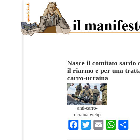
Nasce il comitato sardo c
il riarmo e per una trat
carro-ucraina
anti-carro-
ucraina.webp
Facebook
Twitter
Email
What
Co