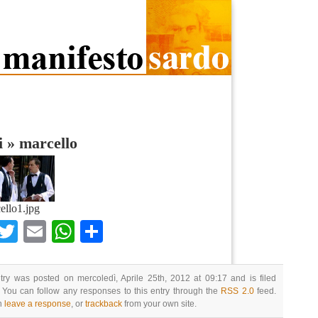
i
»
marcello
ello1.jpg
Facebook
Twitter
Email
WhatsApp
Condividi
try was posted on mercoledì, Aprile 25th, 2012 at 09:17 and is filed
 You can follow any responses to this entry through the
RSS 2.0
feed.
n
leave a response
, or
trackback
from your own site.