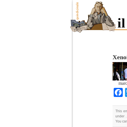
Xeno
marc
This en
under .
You ca