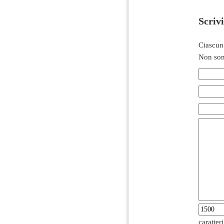
Scriv
Ciascun
Non son
caratter