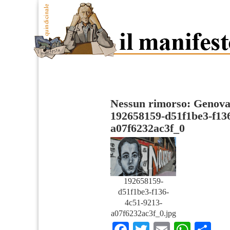
Nessun rimorso: Genova
192658159-d51f1be3-f13
a07f6232ac3f_0
192658159-
d51f1be3-f136-
4c51-9213-
a07f6232ac3f_0.jpg