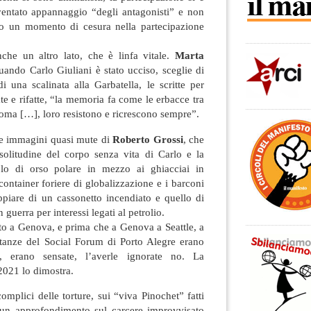
iventato appannaggio “degli antagonisti” e non
tato un momento di cesura nella partecipazione
he un altro lato, che è linfa vitale.
Marta
ando Carlo Giuliani è stato ucciso, sceglie di
di una scalinata alla Garbatella, le scritte per
te e rifatte, “la memoria fa come le erbacce tra
Roma […], loro resistono e ricrescono sempre”.
 le immagini quasi mute di
Roberto Grossi
, che
solitudine del corpo senza vita di Carlo e la
olo di orso polare in mezzo ai ghiacciai in
container foriere di globalizzazione e i barconi
ppiare di un cassonetto incendiato e quello di
guerra per interessi legati al petrolio.
to a Genova, e prima che a Genova a Seattle, a
tanze del Social Forum di Porto Alegre erano
i, erano sensate, l’averle ignorate no. La
2021 lo dimostra.
omplici delle torture, sui “viva Pinochet” fatti
, un approfondimento sul carcere improvvisato