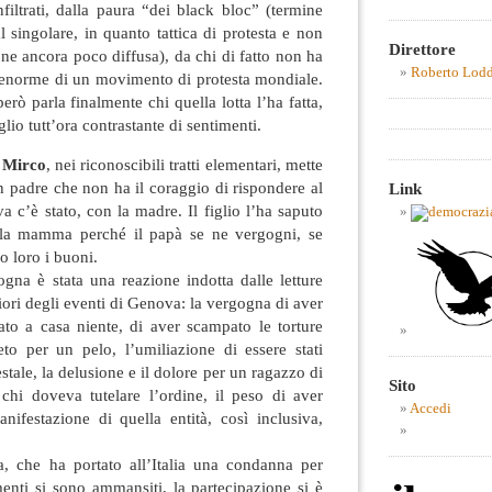
nfiltrati, dalla paura “dei black bloc” (termine
 singolare, in quanto tattica di protesta e non
Direttore
one ancora poco diffusa), da chi di fatto non ha
Roberto Lod
a enorme di un movimento di protesta mondiale.
erò parla finalmente chi quella lotta l’ha fatta,
io tutt’ora contrastante di sentimenti.
 Mirco
, nei riconoscibili tratti elementari, mette
 padre che non ha il coraggio di rispondere al
Link
va c’è stato, con la madre. Il figlio l’ha saputo
lla mamma perché il papà se ne vergogni, se
o loro i buoni.
ogna è stata una reazione indotta dalle letture
riori degli eventi di Genova: la vergogna di aver
tato a casa niente, di aver scampato le torture
to per un pelo, l’umiliazione di essere stati
stale, la delusione e il dolore per un ragazzo di
Sito
hi doveva tutelare l’ordine, il peso di aver
Accedi
anifestazione di quella entità, così inclusiva,
a, che ha portato all’Italia una condanna per
menti si sono ammansiti, la partecipazione si è