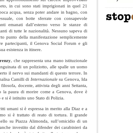
eto, in cui sono stati imprigionati in quel 21
 poca acqua, senza poter andare in bagno, con
ssuale, con botte sferrate con consapevole
anti emanati dall’esterno verso le stanze di
anti di tutte le nazionalità. Nessuno sapeva di
rto punto della manifestazione semplicemente
e partecipanti, il Genova Social Forum e gli
ua esistenza in itinere.
renzy
, che rappresenta una mano istituzionale
nguinata di un poliziotto, alle spalle un uomo
erto il nervo sui mandanti di questo terrore. In
nalisa Camilli di
Internazionale
su Genova, Ida
ilosofa, docente, attivista degli anni Settanta,
o la paura di morire come a Genova, dove è
 e si è istituito uno Stato di Polizia.
itti umani si è espressa in merito alla Diaz e a
o si è trattato di reato di tortura. Il grande
ello su Piazza Alimonda, sull’omicidio di un
anche investito dal difender dei carabinieri da