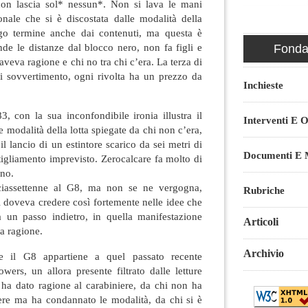
non lascia sol* nessun*. Non si lava le mani
ionale che si è discostata dalle modalità della
ngo termine anche dai contenuti, ma questa è
ende le distanze dal blocco nero, non fa figli e
Fondaz
 aveva ragione e chi no tra chi c’era. La terza di
ni sovvertimento, ogni rivolta ha un prezzo da
Inchieste
.
3, con la sua inconfondibile ironia illustra il
Interventi E O
le modalità della lotta spiegate da chi non c’era,
l lancio di un estintore scarico da sei metri di
Documenti E M
igliamento imprevisto. Zerocalcare fa molto di
no.
iciassettenne al G8, ma non se ne vergogna,
Rubriche
 doveva credere così fortemente nelle idee che
a un passo indietro, in quella manifestazione
Articoli
a ragione.
Archivio
e il G8 appartiene a quel passato recente
owers, un allora presente filtrato dalle letture
i ha dato ragione al carabiniere, da chi non ha
iere ma ha condannato le modalità, da chi si è