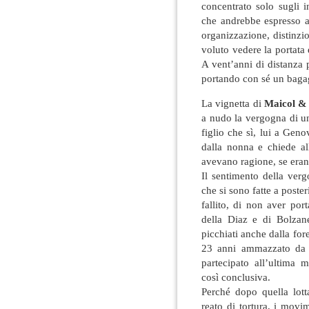
concentrato solo sugli i
che andrebbe espresso al
organizzazione, distinzi
voluto vedere la portat
A vent’anni di distanza p
portando con sé un bagagl
La vignetta di
Maicol &
a nudo la vergogna di un
figlio che sì, lui a Geno
dalla nonna e chiede a
avevano ragione, se eran
Il sentimento della verg
che si sono fatte a poste
fallito, di non aver por
della Diaz e di Bolzane
picchiati anche dalla fore
23 anni ammazzato da c
partecipato all’ultima m
così conclusiva.
Perché dopo quella lott
reato di tortura, i movi