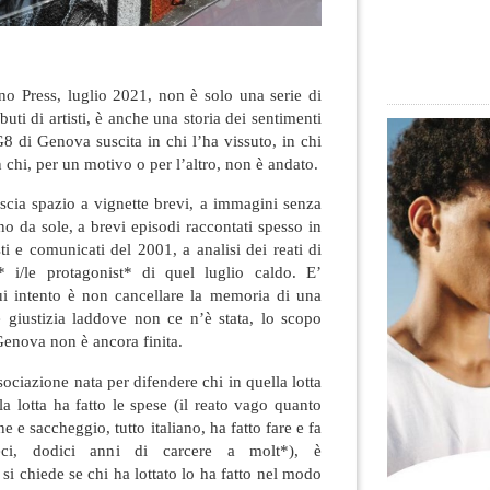
no Press, luglio 2021, non è solo una serie di
uti di artisti, è anche una storia dei sentimenti
G8 di Genova suscita in chi l’ha vissuto, in chi
n chi, per un motivo o per l’altro, non è andato.
scia spazio a vignette brevi, a immagini senza
 da sole, a brevi episodi raccontati spesso in
i e comunicati del 2001, a analisi dei reati di
* i/le protagonist* di quel luglio caldo. E’
cui intento è non cancellare la memoria di una
are giustizia laddove non ce n’è stata, lo scopo
nova non è ancora finita.
ociazione nata per difendere chi in quella lotta
la lotta ha fatto le spese (il reato vago quanto
e e saccheggio, tutto italiano, ha fatto fare e fa
ieci, dodici anni di carcere a molt*), è
si chiede se chi ha lottato lo ha fatto nel modo