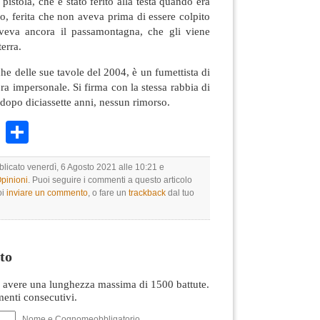
pistola, che è stato ferito alla testa quando era
so, ferita che non aveva prima di essere colpito
aveva ancora il passamontagna, che gli viene
erra.
he delle sue tavole del 2004, è un fumettista di
ora impersonale. Si firma con la stessa rabbia di
 dopo diciassette anni, nessun rimorso.
k
r
ail
WhatsApp
Condividi
blicato venerdì, 6 Agosto 2021 alle 10:21 e
Opinioni
. Puoi seguire i commenti a questo articolo
oi
inviare un commento
, o fare un
trackback
dal tuo
to
avere una lunghezza massima di 1500 battute.
nti consecutivi.
Nome e Cognomeobbligatorio