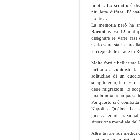
ridotta. Lo scontro è d
più lotta diffusa. E’ s
politica.
La memoria però ha anc
Baroni
aveva 12 anni qu
disegnare le varie fasi 
Carlo sono state cancella
le crepe delle strade di 
Molto forti e bellissime
mettono a contrasto la 
solitudine di un cucci
scioglimento, le navi di 
delle migrazioni, lo sco
una bomba in un paese in 
Per questo si è combattu
Napoli, a Québec. Le is
giuste, erano razional
situazione mondiale del 
Altre tavole sui medici c
cantare ai manifestanti