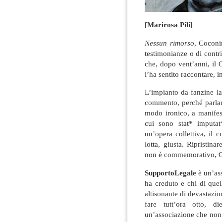
[Marirosa Pili]
Nessun rimorso
, Coconi
testimonianze o di contrib
che, dopo vent’anni, il 
l’ha sentito raccontare, i
L’impianto da fanzine la
commento, perché parlano
modo ironico, a manifest
cui sono stat* imputat
un’opera collettiva, il 
lotta, giusta. Ripristin
non è commemorativo, Ge
SupportoLegale
è un’ass
ha creduto e chi di quel
altisonante di devastazion
fare tutt’ora otto, d
un’associazione che non 