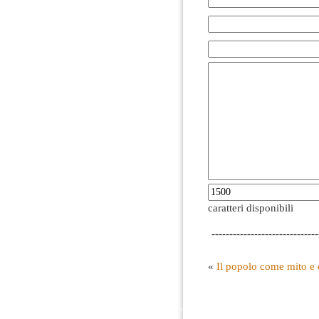
caratteri disponibili
------------------------------
«
Il popolo come mito e 