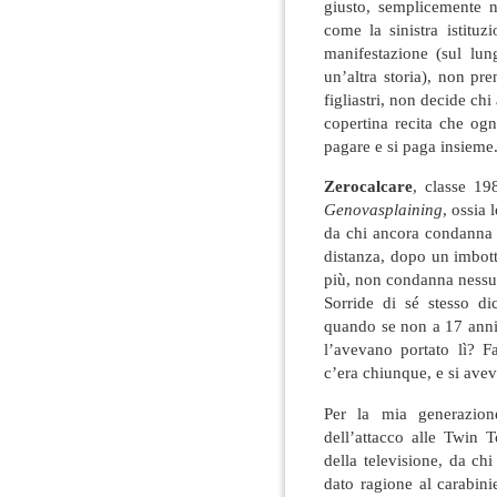
giusto, semplicemente 
come la sinistra istituz
manifestazione (sul lu
un’altra storia), non pr
figliastri, non decide chi
copertina recita che og
pagare e si paga insieme
Zerocalcare
, classe 198
Genovasplaining
, ossia 
da chi ancora condanna i
distanza, dopo un imbott
più, non condanna nessu
Sorride di sé stesso d
quando se non a 17 anni
l’avevano portato lì? F
c’era chiunque, e si avev
Per la mia generazion
dell’attacco alle Twin T
della televisione, da ch
dato ragione al carabin