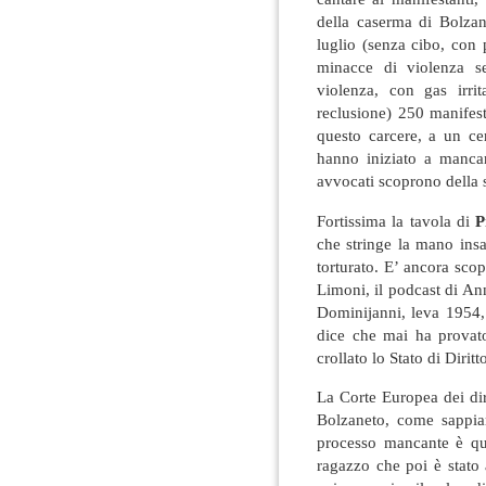
della caserma di Bolzan
luglio (senza cibo, con
minacce di violenza se
violenza, con gas irrit
reclusione) 250 manifest
questo carcere, a un ce
hanno iniziato a mancar
avvocati scoprono della s
Fortissima la tavola di
P
che stringe la mano insa
torturato. E’ ancora scop
Limoni, il podcast di An
Dominijanni, leva 1954, f
dice che mai ha provat
crollato lo Stato di Diritto
La Corte Europea dei dir
Bolzaneto, come sappiam
processo mancante è qu
ragazzo che poi è stato 