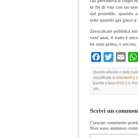
cui proveniva il colpo di 
in fin di vita con un sas
dal proiettile, quando 
tolto quando già giace a t
Zerocalcare pubblica anc
vent’anni, il tratto è anc
tre anni prima, e ancora,
Faceboo
Twitte
Em
Questo articolo è stato pub
classificato in
Interventi e 
tramite il feed
RSS 2.0
. Pu
sito.
Scrivi un commen
Ciascun commento potrà 
Non sono ammessi comme