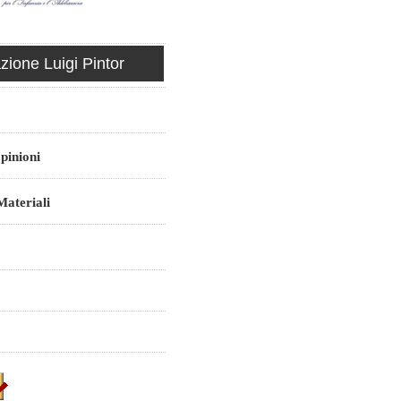
ione Luigi Pintor
pinioni
ateriali