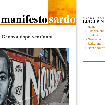
associaz
LUIGI PI
Home
Associazione
Contatti
 Genova dopo vent’anni
Newsletter
Redazione
Norme editori