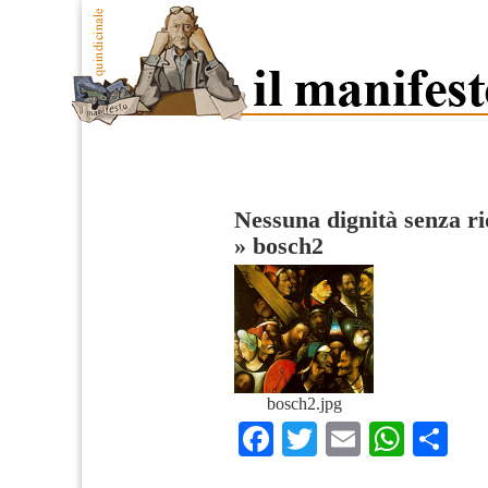
Nessuna dignità senza ri
»
bosch2
bosch2.jpg
Facebook
Twitter
Email
What
Co