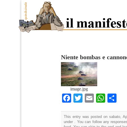
Niente bombas e cannon
image.jpg
Facebook
Twitter
Email
What
Co
This entry was posted on sabato, Apr
under . You can follow any responses
feed. You can skip to the end and lea