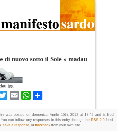
e di nuovo sotto il Sole
»
madau
dau.jpg
Facebook
Twitter
Email
WhatsApp
Condividi
try was posted on domenica, Aprile 15th, 2012 at 17:42 and is filed
 You can follow any responses to this entry through the
RSS 2.0
feed.
n
leave a response
, or
trackback
from your own site.