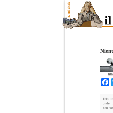
Nient
ma
This en
under .
You ca