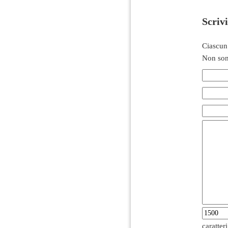
Scriv
Ciascun
Non son
caratter