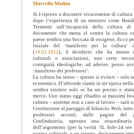
Marcello Madau
Si è ripreso a discutere vivacemente di cultura.
dopo l’esperienza di un ministro come Bondi
Tremonti sull’incapacità della cultura di
documento che metta al centro la cultura c
paese sembra una boccata
di ossigeno. Ecco pe
iniziale del ‘manifesto per la cultura’ 
(
19.02.2012
), il desiderio che ha mosso m
culturali e associazioni, non certo neces
contiguità ideologiche, ad aderire, penso avv
‘manifesto dei professori’.
La cultura ha senso – questo si evince – solo s
economica. D’altronde siamo in un’epoca nella
sembra esistere solo se ha un prezzo e statu
merce. Uno status oggi ribadito ai massimi livel
cultura – assieme non a caso al lavoro – sarà s
Costituzione al pareggio di bilancio. Però, tutt
professori arconti, dalle pagine del g
Confindustria, operano una straordinaria 
dell’argomento (per la verità ‘IL Sole-24 ore
pagina culturale, e un inserto, decisamente imp