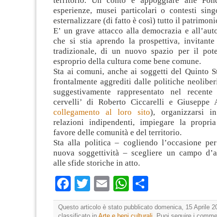
territorio. Un conto è appoggiare alle Fon
esperienze, musei particolari o contesti sing
esternalizzare (di fatto è così) tutto il patrimoni
E’ un grave attacco alla democrazia e all’au
che si stia aprendo la prospettiva, invitante
tradizionale, di un nuovo spazio per il pote
esproprio della cultura come bene comune.
Sta ai comuni, anche ai soggetti del Quinto S
frontalmente aggrediti dalle politiche neoliber
suggestivamente rappresentato nel recente
cervelli’ di Roberto Ciccarelli e Giuseppe 
collegamento al loro sito
), organizzarsi in
relazioni indipendenti, impiegare la propria
favore delle comunità e del territorio.
Sta alla politica – cogliendo l’occasione pe
nuova soggettività – scegliere un campo d’
alle sfide storiche in atto.
Facebook
Twitter
Email
WhatsApp
Condividi
Questo articolo è stato pubblicato domenica, 15 Aprile 2
classificato in
Arte e beni culturali
. Puoi seguire i comme