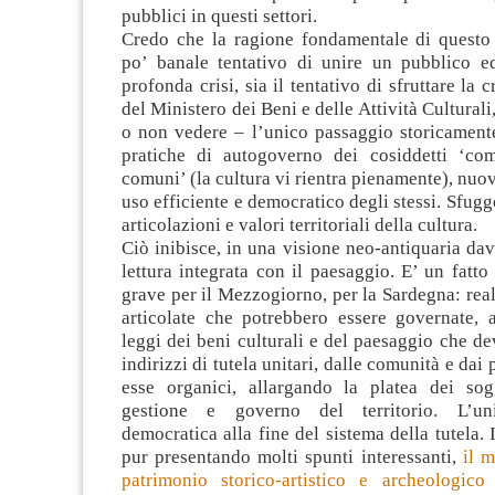
pubblici in questi settori.
Credo che la ragione fondamentale di questo
po’ banale tentativo di unire un pubblico e
profonda crisi, sia il tentativo di sfruttare la cr
del Ministero dei Beni e delle Attività Culturali
o non vedere – l’unico passaggio storicamente
pratiche di autogoverno dei cosiddetti ‘co
comuni’ (la cultura vi rientra pienamente), nuov
uso efficiente e democratico degli stessi. Sfug
articolazioni e valori territoriali della cultura.
Ciò inibisce, in una visione neo-antiquaria dav
lettura integrata con il paesaggio. E’ un fatto
grave per il Mezzogiorno, per la Sardegna: real
articolate che potrebbero essere governate, a
leggi dei beni culturali e del paesaggio che 
indirizzi di tutela unitari, dalle comunità e dai 
esse organici, allargando la platea dei sogg
gestione e governo del territorio. L’uni
democratica alla fine del sistema della tutela. 
pur presentando molti spunti interessanti,
il 
patrimonio storico-artistico e archeologico
r