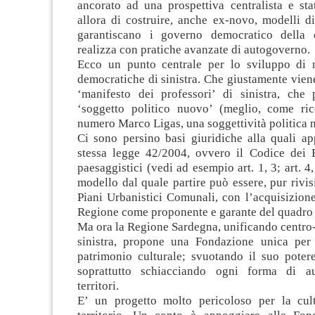
ancorato ad una prospettiva centralista e stata
allora di costruire, anche ex-novo, modelli d
garantiscano i governo democratico della c
realizza con pratiche avanzate di autogoverno.
Ecco un punto centrale per lo sviluppo di 
democratiche di sinistra. Che giustamente vien
‘manifesto dei professori’ di sinistra, ch
‘soggetto politico nuovo’ (meglio, come ri
numero Marco Ligas, una soggettività politica 
Ci sono persino basi giuridiche alla quali ap
stessa legge 42/2004, ovvero il Codice dei B
paesaggistici (vedi ad esempio art. 1, 3; art. 4,
modello dal quale partire può essere, pur rivisi
Piani Urbanistici Comunali, con l’acquisizione
Regione come proponente e garante del quadro 
Ma ora la Regione Sardegna, unificando centro-
sinistra, propone una Fondazione unica per g
patrimonio culturale; svuotando il suo potere
soprattutto schiacciando ogni forma di a
territori.
E’ un progetto molto pericoloso per la cul