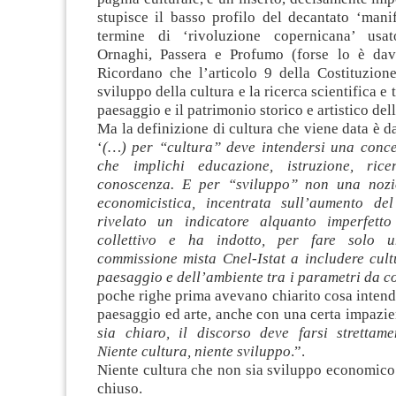
stupisce il basso profilo del decantato ‘manif
termine di ‘rivoluzione copernicana’ usat
Ornaghi, Passera e Profumo (forse lo è dav
Ricordano che l’articolo 9 della Costituzio
sviluppo della cultura e la ricerca scientifica e t
paesaggio e il patrimonio storico e artistico del
Ma la definizione di cultura che viene data è d
‘
(…) per “cultura” deve intendersi una conce
che implichi educazione, istruzione, ricer
conoscenza. E per “sviluppo” non una noz
economicistica, incentrata sull’aumento de
rivelato un indicatore alquanto imperfetto
collettivo e ha indotto, per fare solo 
commissione mista Cnel-Istat a includere cult
paesaggio e dell’ambiente tra i parametri da c
poche righe prima avevano chiarito cosa intend
paesaggio ed arte, anche con una certa impazie
sia chiaro, il discorso deve farsi strettam
Niente cultura, niente sviluppo
.”.
Niente cultura che non sia sviluppo economico.
chiuso.