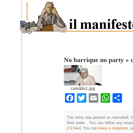
No barrique no party
»
careddu1.jpg
Facebook
Twitter
Email
What
Co
This entry was posted on mercoledì, 
filed under . You can follow any resp
2.0
feed. You can
leave a response
, o