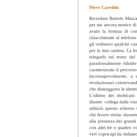
Piero Careddu
Ricordare Bartolo Mascar
per me ancora motivo d
avuto la fortuna di co
chiacchierate al telefon
gli ordinavo qualche cas
per la mia cantina. La b
relegarlo sul trono de
paradossalmente riduttiv
caratterizzato il percors
inconsapevolmente, a d
rivoluzionari conservan
che distruggono le identi
L’ultimo dei mohicani
illustre collega dalle v
utilizzò questo scherno
che fecero storia: duran
alla presenza dei grandi
con altri tre o quattro 
veri copricapi da indian