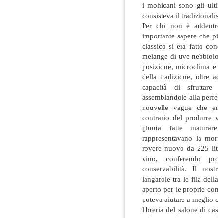
i mohicani sono gli ult
consisteva il tradizional
Per chi non è addentro
importante sapere che pi
classico si era fatto c
melange di uve nebbiolo
posizione, microclima e a
della tradizione, oltre
capacità di sfruttare 
assemblandole alla perfe
nouvelle vague che em
contrario del produrre 
giunta fatte matura
rappresentavano la mort
rovere nuovo da 225 lit
vino, conferendo pr
conservabilità. Il no
langarole tra le fila dell
aperto per le proprie co
poteva aiutare a meglio c
libreria del salone di c