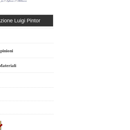
ione Luigi Pintor
pinioni
ateriali