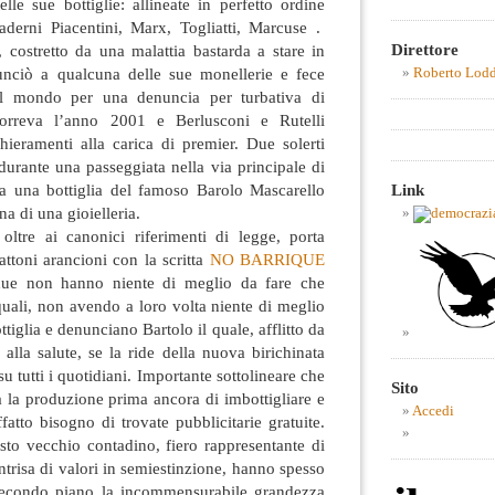
lle sue bottiglie: allineate in perfetto ordine
uaderni Piacentini, Marx, Togliatti, Marcuse .
Direttore
 costretto da una malattia bastarda a stare in
nunciò a qualcuna delle sue monellerie e fece
Roberto Lod
 il mondo per una denuncia per turbativa di
Correva l’anno 2001 e Berlusconi e Rutelli
hieramenti alla carica di premier. Due solerti
, durante una passeggiata nella via principale di
Link
a una bottiglia del famoso Barolo Mascarello
na di una gioielleria.
a, oltre ai canonici riferimenti di legge, porta
ttoni arancioni con la scritta
NO BARRIQUE
due non hanno niente di meglio da fare che
 quali, non avendo a loro volta niente di meglio
ttiglia e denunciano Bartolo il quale, afflitto da
 alla salute, se la ride della nuova birichinata
u tutti i quotidiani. Importante sottolineare che
Sito
 la produzione prima ancora di imbottigliare e
Accedi
atto bisogno di trovate pubblicitarie gratuite.
esto vecchio contadino, fiero rappresentante di
ntrisa di valori in semiestinzione, hanno spesso
 secondo piano la incommensurabile grandezza