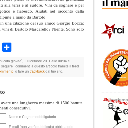
ati alla terra e al sudore. Vini da sognare e per
gotico e fiabesco. Aiutati nel racconto dalla
 dipinte a mano da Bartolo.
 in una citazione del suo amico Giorgio Bocca:
i vini di Bartolo Mascarello? Niente. Sono solo
k
r
ail
WhatsApp
Condividi
bblicato giovedì, 1 Dicembre 2011 alle 00:04 e
i seguire i commenti a questo articolo tramite il feed
commento
, o fare un
trackback
dal tuo sito.
to
avere una lunghezza massima di 1500 battute.
nti consecutivi.
Nome e Cognomeobbligatorio
E-mail (non verrà pubblicata) obbligatorio