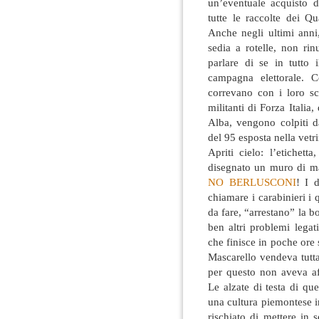
un’eventuale acquisto de
tutte le raccolte dei Q
Anche negli ultimi anni,
sedia a rotelle, non ri
parlare di se in tutto
campagna elettorale. 
correvano con i loro sc
militanti di Forza Italia
Alba, vengono colpiti d
del 95 esposta nella vetri
Apriti cielo: l’etichett
disegnato un muro di ma
NO BERLUSCONI
! I 
chiamare i carabinieri i
da fare, “arrestano” la bo
ben altri problemi legati
che finisce in poche ore s
Mascarello vendeva tutta
per questo non aveva aff
Le alzate di testa di qu
una cultura piemontese i
rischiato di mettere in