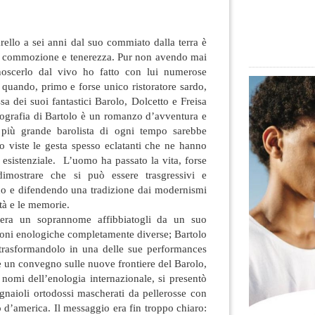
ello a sei anni dal suo commiato dalla terra è
i commozione e tenerezza. Pur non avendo mai
noscerlo dal vivo ho fatto con lui numerose
o quando, primo e forse
unico ristoratore sardo,
sa dei suoi fantastici Barolo, Dolcetto e Freisa
iografia di Bartolo è un romanzo d’avventura e
l più grande barolista di ogni tempo sarebbe
o viste le gesta spesso eclatanti che ne hanno
o esistenziale. L’uomo ha passato la vita, forse
imostrare che si può essere trasgressivi e
do e difendendo una tradizione dai modernismi
tà e le memorie.
 era un soprannome affibbiatogli da un suo
isioni enologiche completamente diverse; Bartolo
 trasformandolo in una delle sue performances
te un convegno sulle nuove frontiere del Barolo,
 nomi dell’enologia internazionale, si presentò
vignaioli ortodossi mascherati da pellerosse con
o d’america. Il messaggio era fin troppo chiaro: