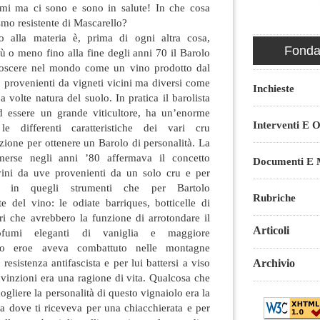
imi ma ci sono e sono in salute! In che cosa
ismo resistente di Mascarello?
 alla materia è, prima di ogni altra cosa,
Fondaz
ù o meno fino alla fine degli anni 70 il Barolo
onoscere nel mondo come un vino prodotto dal
 provenienti da vigneti vicini ma diversi come
Inchieste
 volte natura del suolo. In pratica il barolista
 ad essere un grande viticultore, ha un’enorme
Interventi E O
le differenti caratteristiche dei vari cru
zione per ottenere un Barolo di personalità. La
erse negli anni ’80 affermava il concetto
Documenti E M
vini da uve provenienti da un solo cru e per
re in quegli strumenti che per Bartolo
Rubriche
e del vino: le odiate barriques, botticelle di
ri che avrebbero la funzione di arrotondare il
Articoli
ofumi eleganti di vaniglia e maggiore
stro eroe aveva combattuto nelle montagne
a resistenza antifascista e per lui battersi a viso
Archivio
nvinzioni era una ragione di vita. Qualcosa che
ogliere la personalità di questo vignaiolo era la
asa dove ti riceveva per una chiacchierata e per