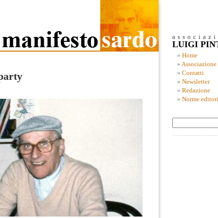
associaz
LUIGI PI
Home
Associazione
Contatti
party
Newsletter
Redazione
Norme editori