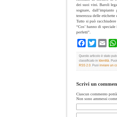
dei suoi vini. Baroli leg
sognare, dall’impianto 
tenerezza delle etichette
Tutto si può racchiudere
“Cos’ hanno di speciale 
perfetti”.
Faceboo
Twitte
Em
Questo articolo è stato pu
classificato in
Identità
. Puo
RSS 2.0
. Puoi
inviare un 
Scrivi un commen
Ciascun commento potrà 
Non sono ammessi comme