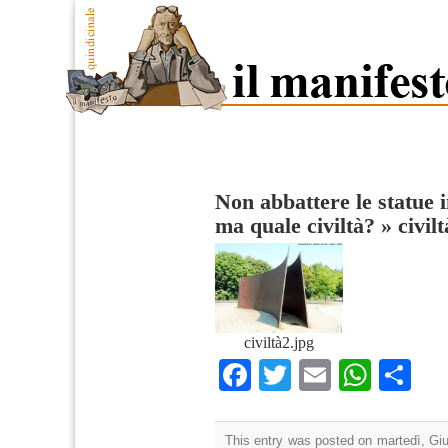
Non abbattere le statue i
ma quale civiltà?
»
civil
civiltà2.jpg
Facebook
Twitter
Email
What
Co
This entry was posted on martedì, Giu