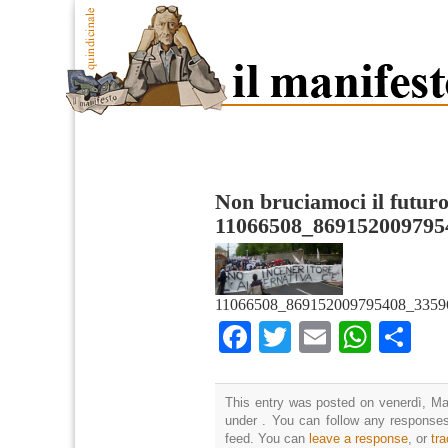
Non bruciamoci il futur
11066508_869152009795
11066508_869152009795408_3359
Facebook
Twitter
Email
What
Co
This entry was posted on venerdì, Mar
under . You can follow any responses
feed. You can
leave a response
, or
tr