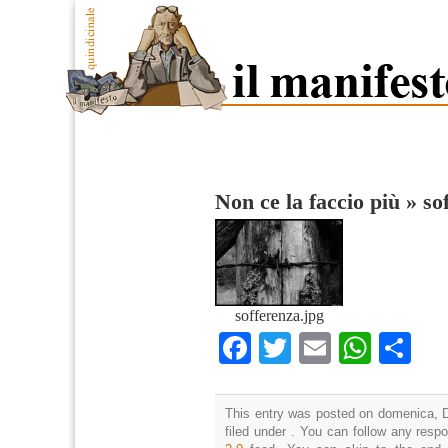
Non ce la faccio più
»
so
sofferenza.jpg
Facebook
Twitter
Email
What
Co
This entry was posted on domenica, D
filed under . You can follow any resp