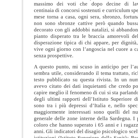
massimo dei voti che dopo decine di lavor
centinaia di concorsi sostenuti e curriculum spe
mese torna a casa, ogni sera, sbronzo, fortun
non sono sbronze cattive però quando bussa
decorato con gli addobbi natalizi, si abbandon
pianto disperato tra le braccia amorevoli de
disperazione tipica di chi appare, per dignit
vive ogni giorno con l’angoscia nel cuore a c
senza prospettive.
A questo punto, mi scuso in anticipo per l’au
sembra utile, considerando il tema trattato, r
testo pubblicato su questa rivista. In un nu
avevo citato dei dati inquietanti che credo p
capire meglio il fenomeno di cui si sta parlan
degli ultimi rapporti dell’Istituto Superiore di
sono tra i più depressi d’Italia e, nello specif
maggiormente interessati sono quelli del n
generale delle zone interne della Sardegna. I 
coloro che hanno superato i 65 anni e i ragazzi
anni. Gli indicatori del disagio psicologico sce
istituzioni (Istituto Superiore della Sanità; R