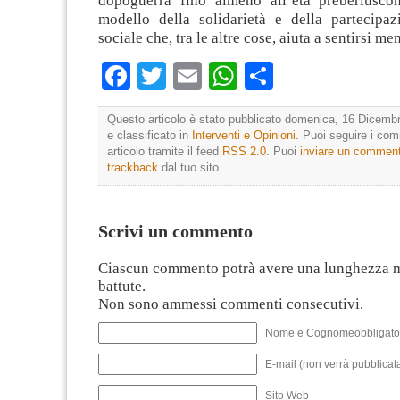
dopoguerra fino almeno all’età preberlusco
modello della solidarietà e della partecipaz
sociale che, tra le altre cose, aiuta a sentirsi men
Facebook
Twitter
Email
WhatsApp
Condividi
Questo articolo è stato pubblicato domenica, 16 Dicembr
e classificato in
Interventi e Opinioni
. Puoi seguire i co
articolo tramite il feed
RSS 2.0
. Puoi
inviare un commen
trackback
dal tuo sito.
Scrivi un commento
Ciascun commento potrà avere una lunghezza 
battute.
Non sono ammessi commenti consecutivi.
Nome e Cognomeobbligato
E-mail (non verrà pubblicata
Sito Web