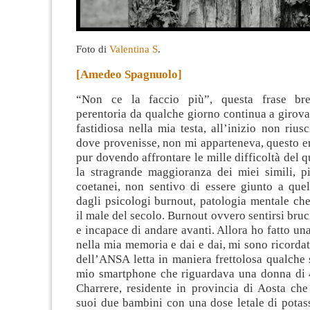
Foto di
Valentina S
.
[Amedeo Spagnuolo]
“Non ce la faccio più”, questa frase brev
perentoria da qualche giorno continua a girov
fastidiosa nella mia testa, all’inizio non rius
dove provenisse, non mi apparteneva
, questo e
pur dovendo affrontare le mille difficoltà del 
la stragrande maggioranza dei miei simili, p
coetanei, non sentivo di essere giunto a quel
dagli psicologi burnout, patologia mentale ch
il male del secolo. Burnout ovvero sentirsi bruc
e incapace di andare avanti. Allora ho fatto una
nella mia memoria e dai e dai, mi sono ricordat
dell’ANSA letta in maniera frettolosa qualche 
mio smartphone che riguardava una donna di 
Charrere, residente in provincia di Aosta che
suoi due bambini con una dose letale di potas