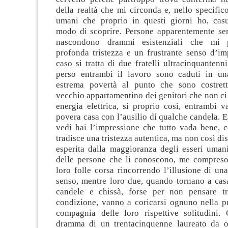
della realtà che mi circonda e, nello specifico
umani che proprio in questi giorni ho, cas
modo di scoprire. Persone apparentemente se
nascondono drammi esistenziali che mi 
profonda tristezza e un frustrante senso d’i
caso si tratta di due fratelli ultracinquanten
perso entrambi il lavoro sono caduti in un
estrema povertà al punto che sono costrett
vecchio appartamentino dei genitori che non ci
energia elettrica, si proprio così, entrambi 
povera casa con l’ausilio di qualche candela. 
vedi hai l’impressione che tutto vada bene, c
tradisce una tristezza autentica, ma non così di
esperita dalla maggioranza degli esseri uman
delle persone che li conoscono, me compreso
loro folle corsa rincorrendo l’illusione di un
senso, mentre loro due, quando tornano a cas
candele e chissà, forse per non pensare tr
condizione, vanno a coricarsi ognuno nella pr
compagnia delle loro rispettive solitudini.
dramma di un trentacinquenne laureato da o