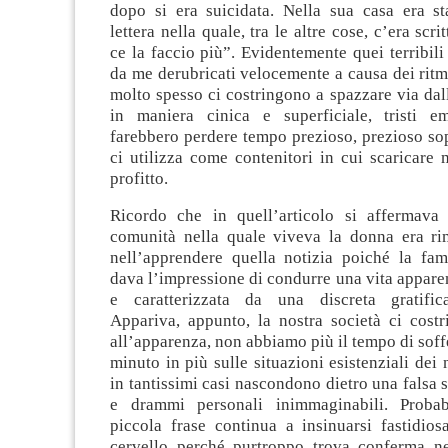
dopo si era suicidata. Nella sua casa era st
lettera nella quale, tra le altre cose, c’era scr
ce la faccio più”. Evidentemente quei terribili 
da me derubricati velocemente a causa dei ritm
molto spesso ci costringono a spazzare via dal
in maniera cinica e superficiale, tristi e
farebbero perdere tempo prezioso, prezioso sop
ci utilizza come contenitori in cui scaricare 
profitto.
Ricordo che in quell’articolo si affermava
comunità nella quale viveva la donna era ri
nell’apprendere quella notizia poiché la fam
dava l’impressione di condurre una vita appar
e caratterizzata da una discreta gratifica
Appariva, appunto, la nostra società ci costr
all’apparenza, non abbiamo più il tempo di sof
minuto in più sulle situazioni esistenziali dei 
in tantissimi casi nascondono dietro una falsa 
e drammi personali inimmaginabili. Probab
piccola frase continua a insinuarsi fastidio
cervello perché purtroppo trova conferma ne