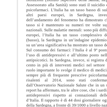
Assessorato alla Sanità) sono stati il suicidio
psicofarmaci. L’Italia ha un tasso basso di sui
altri paesi europei, in Sardegna, invec
dell’andamento del fenomeno ha dimostrato ch
tasso si è mantenuto su numeri tre volte sup
nazionali. Sulle malattie mentali: sono più diffu
europei, l’Italia ha un tasso complessivo 
(basso), la Sardegna in un’indagine epidemio
su un’area significativa ha mostrato un tasso de
Sul consumo dei farmaci: l’Italia è al 9º pos
l’uso di antidepressivi e all’ultimo posto nel
antipsicotici. In Sardegna, invece, si registra 
cento in più di interventi medici nel settore 
ruolo importante lo svolge il medico di medic
sempre più di frequente prescrive psicofarmac
risalenti al 2014, sono stati conferma
dall’Osservatorio Nazionale Salute che in un 
report ha affermato, tra le altre cose, che i sa
antidepressivi rispetto ai connazionali dell
d’Italia. Il rapporto è di 44 dosi giornaliere o
della Sardegna, a fronte di 39/1000 a livello na