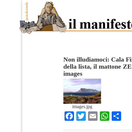
Non illudiamoci: Cala Fi
della lista, il mattone Z
images
images.jpg
Facebook
Twitter
Email
What
Co