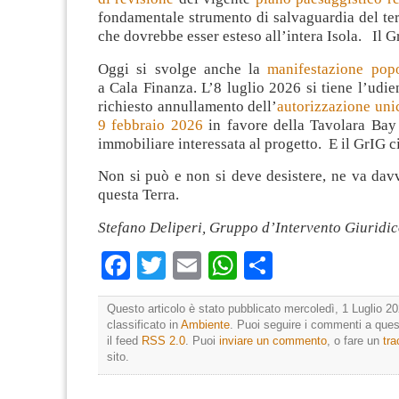
fondamentale strumento di salvaguardia del terr
che dovrebbe esser esteso all’intera Isola. Il Gr
Oggi si svolge anche la
manifestazione pop
a Cala Finanza. L’8 luglio 2026 si tiene l’udi
richiesto annullamento dell’
autorizzazione uni
9 febbraio 2026
in favore della Tavolara Bay s.
immobiliare interessata al progetto. E il GrIG ci
Non si può e non si deve desistere, ne va davv
questa Terra.
Stefano Deliperi, Gruppo d’Intervento Giuridi
Facebook
Twitter
Email
WhatsApp
Condividi
Questo articolo è stato pubblicato mercoledì, 1 Luglio 20
classificato in
Ambiente
. Puoi seguire i commenti a quest
il feed
RSS 2.0
. Puoi
inviare un commento
, o fare un
tr
sito.