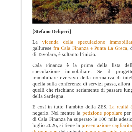
[Stefano Deliperi]
La
vicenda della speculazione immobilia
gallurese
fra Cala Finanza e Punta La Greca
, 
di Tavolara, è soltanto l’inizio.
Cala Finanza è la prima della lista del
speculazione immobiliare. Se il progett
immobiliare eversivo della normativa di tutel
quella sulla conferenza di servizi passa, allora c
quelli che rischiano seriamente di passare lung
della Sardegna.
E così in tutto l’ambito della ZES.
La realtà 
negarlo. Nel mentre la
petizione popolare
per 
di Cala Finanza ha superato le 100 mila adesi
luglio 2026, si tiene la
presentazione cagliarit
di revisione
del vigente
piano paesaggistico re