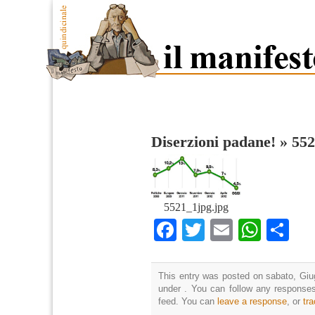
Diserzioni padane!
»
552
5521_1jpg.jpg
Facebook
Twitter
Email
What
Co
This entry was posted on sabato, Giug
under . You can follow any responses
feed. You can
leave a response
, or
tr