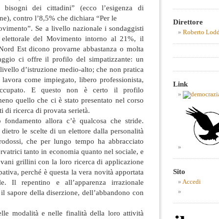
i bisogni dei cittadini” (ecco l’esigenza di
ne), contro l’8,5% che dichiara “Per le
Direttore
vimento”. Se a livello nazionale i sondaggisti
Roberto Lod
 elettorale del Movimento intorno al 21%, il
 Nord Est dicono provarne abbastanza o molta
ggio ci offre il profilo del simpatizzante: un
livello d’istruzione medio-alto; che non pratica
e lavora come impiegato, libero professionista,
Link
ccupato. E questo non è certo il profilo
lmeno quello che ci è stato presentato nel corso
ti di ricerca di provata serietà.
o fondamento allora c’è qualcosa che stride.
dietro le scelte di un elettore dalla personalità
erodossi, che per lungo tempo ha abbracciato
ervatrici tanto in economia quanto nel sociale, e
ani grillini con la loro ricerca di applicazione
Sito
pativa, perché è questa la vera novità apportata
. Il repentino e all’apparenza irrazionale
Accedi
il sapore della diserzione, dell’abbandono con
le modalità e nelle finalità della loro attività