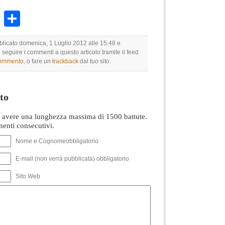
k
r
ail
WhatsApp
Condividi
bblicato domenica, 1 Luglio 2012 alle 15:48 e
i seguire i commenti a questo articolo tramite il feed
commento
, o fare un
trackback
dal tuo sito.
to
avere una lunghezza massima di 1500 battute.
nti consecutivi.
Nome e Cognomeobbligatorio
E-mail (non verrà pubblicata) obbligatorio
Sito Web