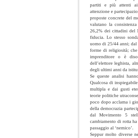
partiti e più attenti a
attenzione e partecipazio
proposte concrete del mo
valutano la consistenza
26,2% dei cittadini del
fiducia. Lo stesso sonda
uomo di 25/44 anni; dal 
forme di religiosità; ch
imprenditore o è diso
dell’elettore leghista, a
degli ultimi anni da istitu
Se queste analisi hann
Qualcosa di inspiegabile 
multipla e dai gusti et
teorie politiche utracons
poco dopo acclama i giov
della democrazia parteci
dal Movimento 5 stelle
cambiamento di rotta ha 
passaggio al ‘nemico’.
Seppur molto diverse nel