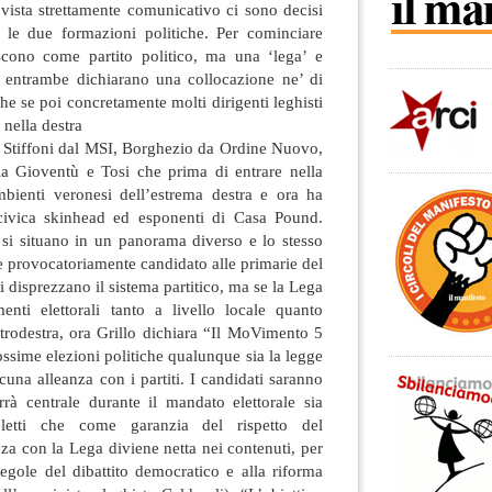
 vista strettamente comunicativo ci sono decisi
a le due formazioni politiche. Per cominciare
scono come partito politico, ma una ‘lega’ e
i entrambe dichiarano una collocazione ne’ di
che se poi concretamente molti dirigenti leghisti
nella destra
 Stiffoni dal MSI, Borghezio da Ordine Nuovo,
lla Gioventù e Tosi che prima di entrare nella
bienti veronesi dell’estrema destra e ora ha
a civica skinhead ed esponenti di Casa Pound.
i si situano in un panorama diverso e lo stesso
 e provocatoriamente candidato alle primarie del
 disprezzano il sistema partitico, ma se la Lega
enti elettorali tanto a livello locale quanto
trodestra, ora Grillo dichiara “Il MoVimento 5
rossime elezioni politiche qualunque sia la legge
lcuna alleanza con i partiti. I candidati saranno
rrà centrale durante il mandato elettorale sia
letti che come garanzia del rispetto del
a con la Lega diviene netta nei contenuti, per
egole del dibattito democratico e alla riforma