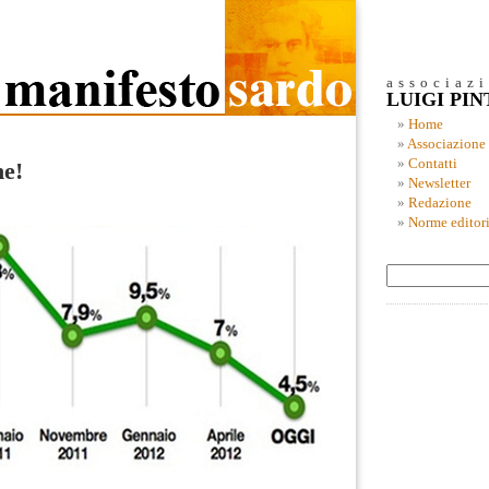
associaz
LUIGI PI
Home
Associazione
Contatti
ne!
Newsletter
Redazione
Norme editori