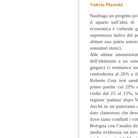
Valeria Piasentà
Naufraga un progetto polit
il sipario sull’idea di
economica e culturale gl
supremazia italica del 
abitare una patria auton
ostenitori storici.
Alle ultime amministr
dell’elettorato e un so
giugno) ci restituisce u
centrodestra al 26% e il
Roberto Cota non sarebb
primo partito col 29% s
crolla dal 25 al 15%, 
regione ‘padana’ dopo V
Anche in un panorama di
dato clamoroso che deve fa
dove siano confluiti i vot
Bologna con l’analisi dei
studio evidenzia un trav