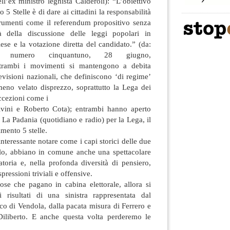
ell’ex ministro leghista Calderoli): “L’obiettivo
5 Stelle è di dare ai cittadini la responsabilità
strumenti come il referendum propositivo senza
tà della discussione delle leggi popolari in
se e la votazione diretta del candidato.” (da:
co numero cinquantuno, 28 giugno,
ntrambi i movimenti si mantengono a debita
evisioni nazionali, che definiscono ‘di regime’
no velato disprezzo, soprattutto la Lega dei
ccezioni come i
alvini e Roberto Cota); entrambi hanno aperto
 La Padania (quotidiano e radio) per la Lega, il
imento 5 stelle.
interessante notare come i capi storici delle due
llo, abbiano in comune anche una spettacolare
toria e, nella profonda diversità di pensiero,
ressioni triviali e offensive.
se che pagano in cabina elettorale, allora si
 risultati di una sinistra rappresentata dal
ico di Vendola, dalla pacata misura di Ferrero e
 Diliberto. E anche questa volta perderemo le