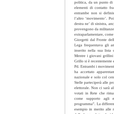
politica, da un punto di
elementi di contatto fr
entrambe non si defini
l’altro ‘movimento’. Po
destra ne’ di sinistra, an
provengono da militanze 
extraparlamentare, come
Giorgetti dal Fronte de
Lega frequentava gli am
inserito nella sua list
Mentre i giovani grillin
Grillo si è recentemente
Pd. Entrambi i movimenti
ha accettato apparentam
nazionale e solo col cen
Stelle parteciperà alle p
elettorale. Non ci sarà a
votati in Rete che rima
come supporto agli e
programma”. La differenz
esempio in merito alle r