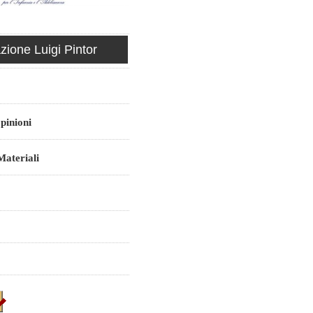
ione Luigi Pintor
pinioni
ateriali