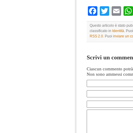
Faceboo
Twitte
Em
Questo articolo è stato pu
classificato in
Identità
. Puo
RSS 2.0
. Puoi
inviare un 
Scrivi un commen
Ciascun commento potrà 
Non sono ammessi comme