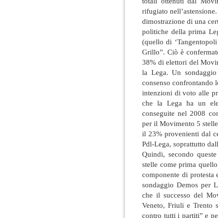
totali ottenuti dal Movi
rifugiato nell’astensione.
dimostrazione di una ce
politiche della prima L
(quello di ‘Tangentopol
Grillo”. Ciò è conferma
38% di elettori del Movi
la Lega. Un sondaggio 
consenso confrontando l
intenzioni di voto alle 
che la Lega ha un elet
conseguite nel 2008 co
per il Movimento 5 stell
il 23% provenienti dal ce
Pdl-Lega, soprattutto dal
Quindi, secondo queste 
stelle come prima quello
componente di protesta e r
sondaggio Demos per L’
che il successo del Mov
Veneto, Friuli e Trento 
contro tutti i partiti” e 