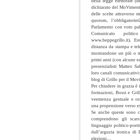
della legge elettorale (d
dichiarato del MoVimento 
delle scelte attraverso 
quorum, l’obbligatorie
Parlamento con voto pale
Comunicato politi
www.beppegrillo.it). E
distanza da stampa e tel
mostrandone un più o me
primi anni (con alcune e
presenzialisti Matteo S
loro canali comunicativi:
blog di Grillo per il Mov
Per chiudere in grazia è 
formazioni, Bossi e Gri
veemenza gestuale e ora
una propensione verso esp
Se anche queste sono co
comprendono gli scarsi
linguaggio politico-poet
dall’arguzia ironica di
elezioni…