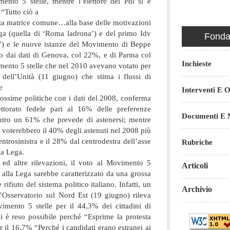
mento 5 stelle, mentre l’elettore del Pdl si è
 “Tutto ciò a
rta matrice comune…alla base delle motivazioni
ega (quella di ‘Roma ladrona’) e del primo Idv
Fondaz
i’) e le nuove istanze del Movimento di Beppe
to dai dati di Genova, col 22%, e di Parma col
Inchieste
mento 5 stelle che nel 2010 avevano votato per
dell’Unità (11 giugno) che stima i flussi di
e
Interventi E O
prossime politiche con i dati del 2008, conferma
torato fedele pari al 16% delle preferenze
Documenti E M
ntro un 61% che prevede di astenersi; mentre
e voterebbero il 40% degli astenuti nel 2008 più
ntrosinistra e il 28% dal centrodestra dell’asse
Rubriche
la Lega.
ed altre rilevazioni, il voto al Movimento 5
Articoli
 alla Lega sarebbe caratterizzato da una grossa
ifiuto del sistema politico italiano. Infatti, un
Archivio
Osservatorio sul Nord Est (19 giugno) rileva
imento 5 stelle per il 44,3% dei cittadini di
si è reso possibile perché “Esprime la protesta
per il 16,7% “Perché i candidati erano estranei ai