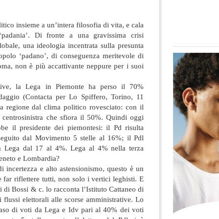
ico insieme a un’intera filosofia di vita, e cala
 ‘padania’. Di fronte a una gravissima crisi
obale, una ideologia incentrata sulla presunta
popolo ‘padano’, di conseguenza
meritevole di
oma, non è più accattivante neppure per i suoi
ative, la Lega in Piemonte ha perso il 70%
ndaggio (Contacta per Lo Spiffero, Torino, 11
na regione dal clima politico rovesciato: con il
 centrosinistra che sfiora il 50%. Quindi oggi
e il presidente dei piemontesi: il Pd risulta
eguito dal Movimento 5 stelle al 16%; il Pdl
la Lega dal 17 al 4%. Lega al 4% nella terza
eneto e Lombardia?
 incertezza e alto astensionismo, questo è un
r riflettere tutti, non solo i vertici leghisti. E
i di Bossi & c. lo racconta l’Istituto Cattaneo di
 flussi elettorali alle scorse amministrative. Lo
aso di voti da Lega e Idv pari al 40% dei voti