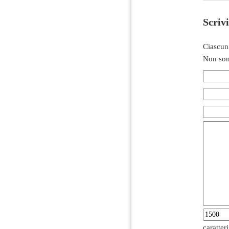
Scriv
Ciascun
Non son
caratter