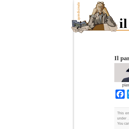
Il pa
pia
This en
under .
You ca