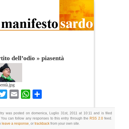
rtito dell’odio
»
piasentà
sentà.jpg
Facebook
Twitter
Email
WhatsApp
Condividi
try was posted on domenica, Luglio 31st, 2011 at 10:11 and is filed
 You can follow any responses to this entry through the
RSS 2.0
feed.
n
leave a response
, or
trackback
from your own site.