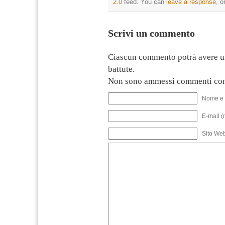
2.0
feed. You can
leave a response
, o
Scrivi un commento
Ciascun commento potrà avere u
battute.
Non sono ammessi commenti con
Nome e 
E-mail (
Sito We