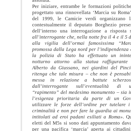
assoluta.
Per iniziare, entrambe le formazioni politich
progettato una rinnovellata ‘Marcia su Roma
del 1999, le Camicie verdi organizzano l
contestualmente il deputato Borghezio prese
dell’interno una interrogazione a risposta 
all’interrogante che, nella notte fra il 4 e il 
alla vigilia dell’ormai famosissima “Ma
promossa dalla Lega nord per l’indipendenza 
la polizia di Stato ha effettuato un ininte
notturno attorno alla statua raffigurante
Alberto da Giussano, nei giardini del Pinc
ritenga che tale misura – che non è pensabi
messa in relazione a battute scherzos
dall’interrogante sull’eventualità di 
“rapimento” del medesimo monumento – sia i
l’esigenza prioritaria da parte di un Gov
utilizzare le forze dell’ordine per tutelare i
criminalità e non per fare la guardia ai monu
intitolati ad eroi padani esiliati a Roma».
Qu
eletti del M5s si sono dati appuntamento dava
per una pacifica ‘marcia’ aperta ai cittadin