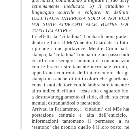
giornalisti, continuando a digitare il suo tele
estremamente ineducato. 5) Il cittadino
linguaggio scurrile e volgare. In defin
DELL’ITALIA INTERESSA SOLO A NOI ELE
VOI SIETE ATTACCATI ALLE VOSTRE P
TUTTI GLI ALTRI.»
In effetti la ‘cittadina’ Lombardi non gode 
dentro e fuori il MoVimento. Guardate la foto
riprende i due portavoce. Mentre Crimi parl
stampa, la ‘cittadina’ Lombardi è un passo indie
ci offre un esempio canonico di comunicazio
con le braccia strettamente incrociate=rifiuto
appello nei confronti dell’interlocutore, dei gi
stampa ma anche di tutti coloro che guardano
come i suoi elettori; con le labbra strettamente s
altro indice di rifiuto – testa alta e sguardo fu
a destra=atteggiamento di sfida, di chi sta crea
mentali estraniandosi o mentendo.
Arrivati in Parlamento, i ‘cittadini’ del M5s h
postazione centrale e alta dell’emiciclo
informazioni tantomeno il permesso a ne
‘sentono’ che proprio quello è il loro posto, ne