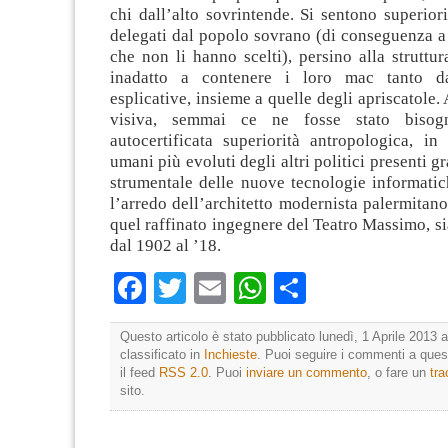
chi dall’alto sovrintende. Si sentono superiori 
delegati dal popolo sovrano (di conseguenza a tu
che non li hanno scelti), persino alla struttu
inadatto a contenere i loro mac tanto d
esplicative, insieme a quelle degli apriscatole.
visiva, semmai ce ne fosse stato bisogn
autocertificata superiorità antropologica, in
umani più evoluti degli altri politici presenti g
strumentale delle nuove tecnologie informatic
l’arredo dell’architetto modernista palermitano
quel raffinato ingegnere del Teatro Massimo, sia
dal 1902 al ’18.
Facebook
Twitter
Email
WhatsApp
Condividi
Questo articolo è stato pubblicato lunedì, 1 Aprile 2013 a
classificato in
Inchieste
. Puoi seguire i commenti a quest
il feed
RSS 2.0
. Puoi
inviare un commento
, o fare un
tr
sito.