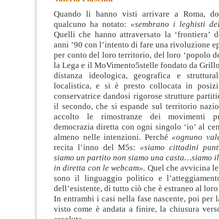
Quando li hanno visti arrivare a Roma, dop
qualcuno ha notato:
«sembrano i leghisti de
Quelli che hanno attraversato la ‘frontiera’ 
anni ’90 con l’intento di fare una rivoluzione e
per conto del loro territorio, del loro ‘popolo 
la Lega e il MoVimento5stelle fondato da Grill
distanza ideologica, geografica e struttur
localistica, e si è presto collocata in posiz
conservatrice dandosi rigorose strutture partiti
il secondo, che si espande sul territorio nazio
accolto le rimostranze dei movimenti p
democrazia diretta con ogni singolo ‘io’ al cen
almeno nelle intenzioni. Perché
«ognuno val
recita l’inno del M5s:
«siamo cittadini pun
siamo un partito non siamo una casta…siamo il
in diretta con le webcam».
Quel che avvicina le
sono il linguaggio politico e l’atteggiament
dell’esistente, di tutto ciò che è estraneo al loro
In entrambi i casi nella fase nascente, poi per
visto come è andata a finire, la chiusura vers