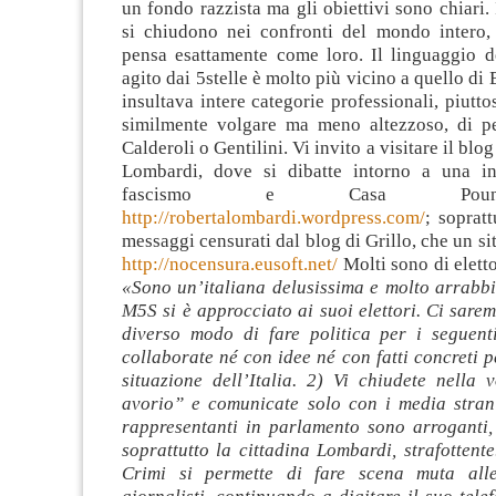
un fondo razzista ma gli obiettivi sono chiari. 
si chiudono nei confronti del mondo intero
pensa esattamente come loro. Il linguaggio de
agito dai 5stelle è molto più vicino a quello di
insultava intere categorie professionali, piutto
similmente volgare ma meno altezzoso, di p
Calderoli o Gentilini. Vi invito a visitare il blo
Lombardi, dove si dibatte intorno a una in
fascismo e Casa Poun
http://robertalombardi.wordpress.com/
; sopratt
messaggi censurati dal blog di Grillo, che un si
http://nocensura.eusoft.net/
Molti sono di eletto
«Sono un’italiana delusissima e molto arrabbi
M5S si è approcciato ai suoi elettori. Ci sare
diverso modo di fare politica per i seguent
collaborate né con idee né con fatti concreti p
situazione dell’Italia. 2) Vi chiudete nella 
avorio” e comunicate solo con i media stranie
rappresentanti in parlamento sono arroganti, 
soprattutto la cittadina Lombardi, strafottente.
Crimi si permette di fare scena muta al