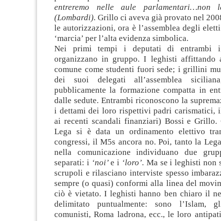
entreremo nelle aule parlamentari…non la
(Lombardi).
Grillo ci aveva già provato nel 200
le autorizzazioni, ora è l’assemblea degli elett
‘marcia’ per l’alta evidenza simbolica.
Nei primi tempi i deputati di entrambi 
organizzano in gruppo. I leghisti affittando 
comune come studenti fuori sede; i grillini m
dei suoi delegati all’assemblea sicilian
pubblicamente la formazione compatta in entr
dalle sedute. Entrambi riconoscono la suprema
i dettami dei loro rispettivi padri carismatici, 
ai recenti scandali finanziari) Bossi e Grillo.
Lega si è data un ordinamento elettivo tra
congressi, il M5s ancora no. Poi, tanto la Leg
nella comunicazione individuano due gru
separati: i
‘noi’
e i
‘loro’.
Ma se i leghisti non s
scrupoli e rilasciano interviste spesso imbar
sempre (o quasi) conformi alla linea del movime
ciò è vietato. I leghisti hanno ben chiaro il 
delimitato puntualmente: sono l’Islam, gl
comunisti, Roma ladrona, ecc., le loro antipa