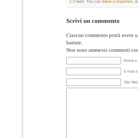
2.0
feed. You can
leave a response
, o
Scrivi un commento
Ciascun commento potrà avere u
battute.
Non sono ammessi commenti con
Nome e 
E-mail (
Sito We