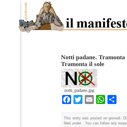
Notti padane. Tramonta i
Tramonta il sole
notti_padane.jpg
Facebook
Twitter
Email
What
Co
This entry was posted on giovedì, D
filed under . You can follow any resp