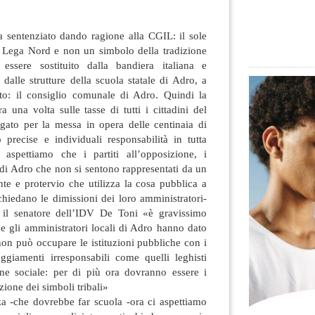
ha sentenziato dando ragione alla CGIL: il sole
la Lega Nord e non un simbolo della tradizione
essere sostituito dalla bandiera italiana e
 dalle strutture della scuola statale di Adro
, a
to: il consiglio comunale di Adro. Quindi la
 una volta sulle tasse di tutti i cittadini del
ato per la messa in opera delle centinaia di
 precise e individuali responsabilità in tutta
 aspettiamo che i partiti all’opposizione, i
ni di Adro che non si sentono rappresentati da un
te e protervio che utilizza la cosa pubblica a
 chiedano le dimissioni dei loro amministratori-
il senatore dell’IDV De Toni «è gravissimo
che gli amministratori locali di Adro hanno dato
 non può occupare le istituzioni pubbliche con i
giamenti irresponsabili come quelli leghisti
one sociale: per di più ora dovranno essere i
zione dei simboli tribali»
za -che dovrebbe far scuola -ora ci aspettiamo