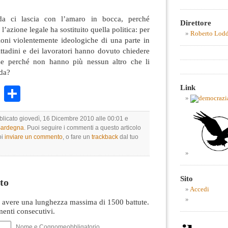
da ci lascia con l’amaro in bocca, perché
Direttore
’azione legale ha sostituito quella politica: per
Roberto Lod
ioni violentemente ideologiche di una parte in
ittadini e dei lavoratori hanno dovuto chiedere
rse perché non hanno più nessun altro che li
nda?
Link
k
r
ail
WhatsApp
Condividi
bblicato giovedì, 16 Dicembre 2010 alle 00:01 e
 Sardegna
. Puoi seguire i commenti a questo articolo
oi
inviare un commento
, o fare un
trackback
dal tuo
Sito
to
Accedi
avere una lunghezza massima di 1500 battute.
nti consecutivi.
Nome e Cognomeobbligatorio