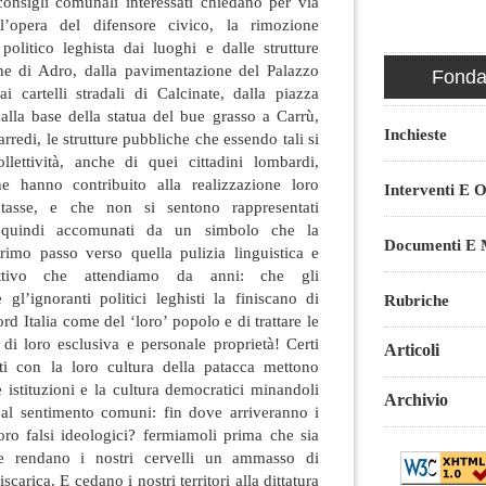
consigli comunali interessati chiedano per via
l’opera del difensore civico, la rimozione
olitico leghista dai luoghi e dalle strutture
ne di Adro, dalla pavimentazione del Palazzo
Fondaz
i cartelli stradali di Calcinate, dalla piazza
dalla base della statua del bue grasso a Carrù,
Inchieste
 arredi, le strutture pubbliche che essendo tali si
ollettività, anche di quei cittadini lombardi,
e hanno contribuito alla realizzazione loro
Interventi E O
asse, e che non si sentono rappresentati
ta quindi accomunati da un simbolo che la
Documenti E M
rimo passo verso quella pulizia linguistica e
lettivo che attendiamo da anni: che gli
 gl’ignoranti politici leghisti la finiscano di
Rubriche
rd Italia come del ‘loro’ popolo e di trattare le
 di loro esclusiva e personale proprietà! Certi
Articoli
iti con la loro cultura della patacca mettono
e istituzioni e la cultura democratici minandoli
Archivio
e al sentimento comuni: fin dove arriveranno i
 loro falsi ideologici? fermiamoli prima che sia
he rendano i nostri cervelli un ammasso di
scarica. E cedano i nostri territori alla dittatura