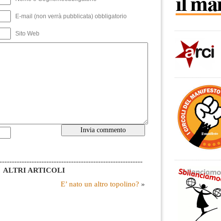
E-mail (non verrà pubblicata) obbligatorio
Sito Web
----------------------------------------------------------
ALTRI ARTICOLI
E’ nato un altro topolino?
»