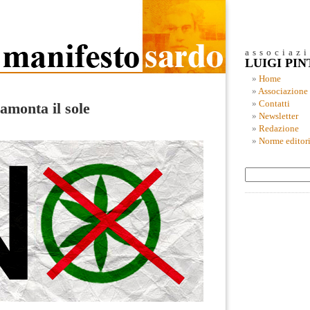
associaz
LUIGI PI
Home
Associazione
Contatti
amonta il sole
Newsletter
Redazione
Norme editori