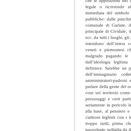
che le opposizioni nei 
legale o ricorrendo al
immediata del simbolo p
pubbliche: dalle panchi
comunale di Garlate, da
principale di Cividale, 
ecc. da tutti i luoghi, gli
intendono dell’intera c
veneti e piemontesi ch
malgrado pagando le t
dall’ideologia leghis
definisce. Sarebbe un p
dell’immaginario col
amministratori-padroni e
parlare della gente del no
cose sul territorio come
personaggi e certi part
seriamente in pericolo l
alla base, al pensiero 
cialtroni leghisti con i
troppo tardi, prima c
puzzolente poltiglia da di