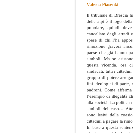
Valeria Piasentà
Il tribunale di Brescia 
delle alpi è il logo del
popolare, quindi deve 
cancellato dagli arredi e
spese di chi l’ha appos
rimozione graverà ancora
paese che già hanno pag
simboli. Ma se esistono
questa vicenda, ora ci
sindacati, tutti i cittadi
gruppo di potere arrogan
fini ideologici di parte,
padroni. Come afferma 
l’esempio di illegalità 
alla società. La politica
simboli del caso… Atteg
sono lesivi della coesi
cittadini a pagare la rimo
In base a questa senten