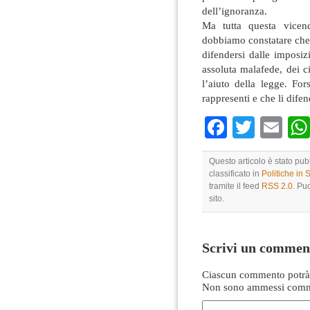
dell’ignoranza.
Ma tutta questa vicen
dobbiamo constatare che l
difendersi dalle imposiz
assoluta malafede, dei c
l’aiuto della legge. Fo
rappresenti e che li dife
Faceboo
Twitte
Em
Questo articolo è stato pu
classificato in
Politiche in
tramite il feed
RSS 2.0
. Pu
sito.
Scrivi un commen
Ciascun commento potrà 
Non sono ammessi comme