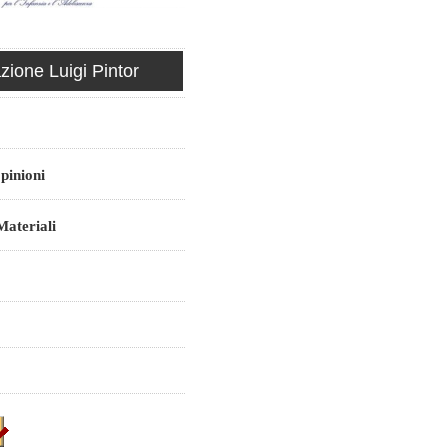
ione Luigi Pintor
pinioni
ateriali