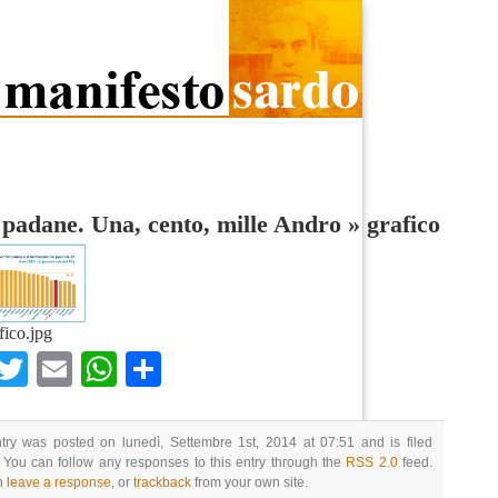
 padane. Una, cento, mille Andro
»
grafico
fico.jpg
Facebook
Twitter
Email
WhatsApp
Condividi
try was posted on lunedì, Settembre 1st, 2014 at 07:51 and is filed
 You can follow any responses to this entry through the
RSS 2.0
feed.
n
leave a response
, or
trackback
from your own site.