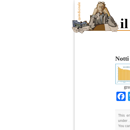
Notti
gra
This en
under .
You ca