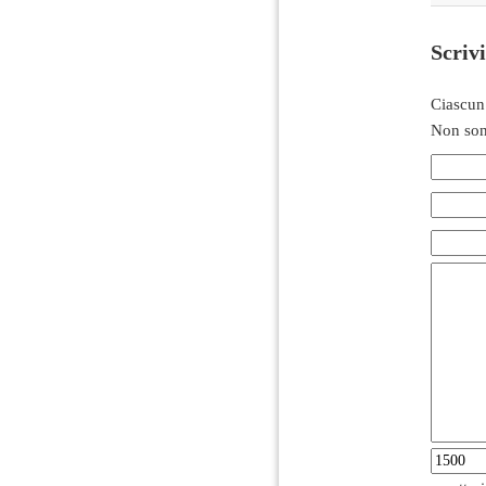
Scriv
Ciascun
Non son