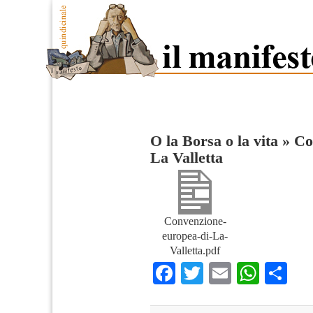
O la Borsa o la vita
»
Co
La Valletta
Convenzione-
europea-di-La-
Valletta.pdf
Facebook
Twitter
Email
What
Co