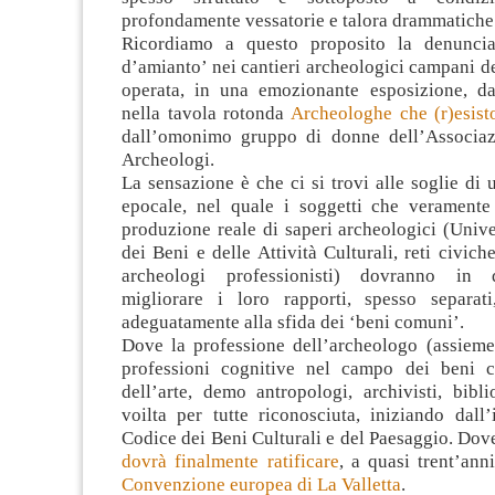
profondamente vessatorie e talora drammatiche
Ricordiamo a questo proposito la denuncia 
d’amianto’ nei cantieri archeologici campani de
operata, in una emozionante esposizione, d
nella tavola rotonda
Archeologhe che (r)esist
dall’omonimo gruppo di donne dell’Associaz
Archeologi.
La sensazione è che ci si trovi alle soglie d
epocale, nel quale i soggetti che veramente
produzione reale di saperi archeologici (Unive
dei Beni e delle Attività Culturali, reti civich
archeologi professionisti) dovranno in
migliorare i loro rapporti, spesso separat
adeguatamente alla sfida dei ‘beni comuni’.
Dove la professione dell’archeologo (assieme 
professioni cognitive nel campo dei beni cul
dell’arte, demo antropologi, archivisti, bibl
voilta per tutte riconosciuta, iniziando dall
Codice dei Beni Culturali e del Paesaggio. Dove
dovrà finalmente ratificare
, a quasi trent’anni
Convenzione europea di La Valletta
.