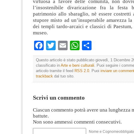
virtuosa a favore delle comunità, non dovr
l’insostenibile divaricazione fra la festa 
patrimonio allo sbaraglio, nè essere costretti
stupore misto ad un’insuperabile amarezza la 
dei templi tardo-arcaici e classici di Paestum, 
museo.
Facebook
Twitter
Email
WhatsApp
Condividi
Questo articolo è stato pubblicato giovedì, 1 Dicembre 2
classificato in
Arte e beni culturali
. Puoi seguire i comme
articolo tramite il feed
RSS 2.0
. Puoi
inviare un commen
trackback
dal tuo sito.
Scrivi un commento
Ciascun commento potrà avere una lunghezza 
battute.
Non sono ammessi commenti consecutivi.
Nome e Cognomeobbligato