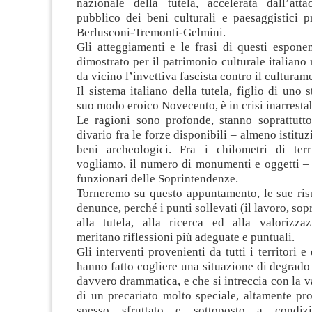
nazionale della tutela, accelerata dall’att
pubblico dei beni culturali e paesaggistici p
Berlusconi-Tremonti-Gelmini.
Gli atteggiamenti e le frasi di questi espone
dimostrato per il patrimonio culturale italiano
da vicino l’invettiva fascista contro il culturam
Il sistema italiano della tutela, figlio di uno 
suo modo eroico Novecento, è in crisi inarrestab
Le ragioni sono profonde, stanno soprattutto 
divario fra le forze disponibili – almeno istitu
beni archeologici. Fra i chilometri di ter
vogliamo, il numero di monumenti e oggetti – 
funzionari delle Soprintendenze.
Torneremo su questo appuntamento, le sue risu
denunce, perché i punti sollevati (il lavoro, sop
alla tutela, alla ricerca ed alla valorizzaz
meritano riflessioni più adeguate e puntuali.
Gli interventi provenienti da tutti i territori e d
hanno fatto cogliere una situazione di degrado
davvero drammatica, e che si intreccia con la 
di un precariato molto speciale, altamente pro
spesso sfruttato e sottoposto a condizi