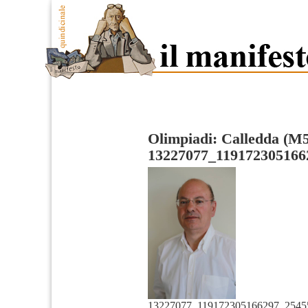
Olimpiadi: Calledda (M
13227077_119172305166
13227077_119172305166297_2545