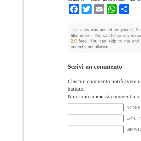
Facebook
Twitter
Email
What
Co
This entry was posted on giovedì, Se
filed under . You can follow any resp
2.0
feed. You can skip to the end 
currently not allowed.
Scrivi un commento
Ciascun commento potrà avere u
battute.
Non sono ammessi commenti con
Nome e 
E-mail (
Sito We