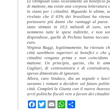
Le Olimpiadi sono sicuramente un beneficio pe
di mattone, ma esiste una corposa letteratura s
lo siano per i cittadini. Riguardo le ultime,
rivelato che il 63% dei brasiliani ha ritenu
portassero più danni che vantaggi al paese. 
stato stimato in 10,5 miliardi di euro, se
nemmeno tutte le spese indirette, e non so
dispendiose, quelle di Pechino hanno toccato 
euro.
Virginia Raggi, legittimamente, ha ritenuto ch
città sarebbero superiori ai benefici e che g
cittadini vengano prima e non coincidano 
mattone. Un principio, questo, che le ammi
Cagliari, di centrosinistra e di centrodestr
spesso dimostrato di ignorare.
Allora, caro Sindaco, dia un segnale e lasc
saranno i romani a decidere sul futuro politi
città. Completi la Giunta con il nuovo Assesso
avvii politiche fiscali vere a favore dei cittadin
Facebook
Twitter
Email
WhatsApp
Condividi