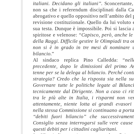
italiani. Decidano gli italiani”
. Sconcertante
non sa che i referendum disciplinati dalla Ca
abrogativo e quello oppositivo nell’ambito del
revisione costituzionale. Quello da lui voluto e
sua testa. Dunque è impossibile. Poi si lascia 
spiritose e velenose: “
Capisco, però, anche le
della Raggi. Difficile gestire le Olimpiadi tra 
non si è in grado in tre mesi di nominare 
bilancio.
”
Al sindaco replica Pino Calledda: “
nel
precedente, dopo le dimissioni del primo A
tenne per se la delega al bilancio. Perché con
strategia? Credo che la risposta sia nella su
Governare tutte le politiche legate al Bilanc
tecnicamente dal Dirigente. Non a caso ci rit
tra le più alte in Italia, i risparmi non ve
attentamente, niente lotta ai grandi evasori
nella stessa Commissione si continuano a port
“debiti fuori bilancio” che successivament
Consiglio senza interrogarsi sulle vere caus
questi debiti per i cittadini cagliaritani.