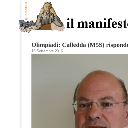
Olimpiadi: Calledda (M5S) rispond
16 Settembre 2016