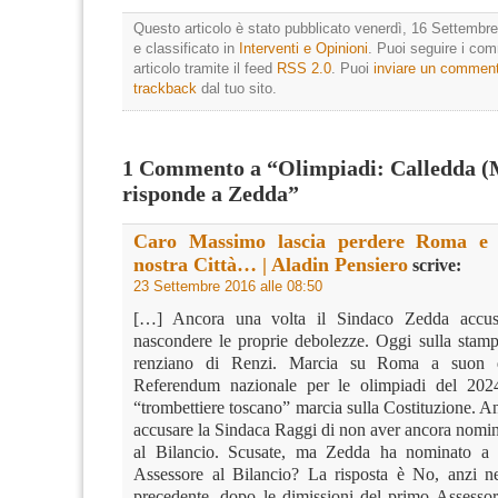
Questo articolo è stato pubblicato venerdì, 16 Settembre
e classificato in
Interventi e Opinioni
. Puoi seguire i co
articolo tramite il feed
RSS 2.0
. Puoi
inviare un commen
trackback
dal tuo sito.
1 Commento a “Olimpiadi: Calledda 
risponde a Zedda”
Caro Massimo lascia perdere Roma e d
nostra Città… | Aladin Pensiero
scrive:
23 Settembre 2016 alle 08:50
[…] Ancora una volta il Sindaco Zedda accusa
nascondere le proprie debolezze. Oggi sulla stamp
renziano di Renzi. Marcia su Roma a suon di
Referendum nazionale per le olimpiadi del 202
“trombettiere toscano” marcia sulla Costituzione. An
accusare la Sindaca Raggi di non aver ancora nomin
al Bilancio. Scusate, ma Zedda ha nominato a C
Assessore al Bilancio? La risposta è No, anzi n
precedente, dopo le dimissioni del primo Assesso