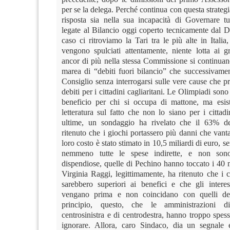
per se la delega. Perché continua con questa strateg
risposta sia nella sua incapacità di Governare tut
legate al Bilancio oggi coperto tecnicamente dal D
caso ci ritroviamo la Tari tra le più alte in Italia
vengono spulciati attentamente, niente lotta ai g
ancor di più nella stessa Commissione si continuan
marea di “debiti fuori bilancio” che successivamen
Consiglio senza interrogarsi sulle vere cause che 
debiti per i cittadini cagliaritani. Le Olimpiadi son
beneficio per chi si occupa di mattone, ma esis
letteratura sul fatto che non lo siano per i cittad
ultime, un sondaggio ha rivelato che il 63% dei
ritenuto che i giochi portassero più danni che vanta
loro costo è stato stimato in 10,5 miliardi di euro, s
nemmeno tutte le spese indirette, e non son
dispendiose, quelle di Pechino hanno toccato i 40 m
Virginia Raggi, legittimamente, ha ritenuto che i co
sarebbero superiori ai benefici e che gli interess
vengano prima e non coincidano con quelli d
principio, questo, che le amministrazioni d
centrosinistra e di centrodestra, hanno troppo spes
ignorare. Allora, caro Sindaco, dia un segnale 