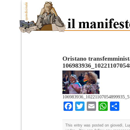
Oristano transfemminist
106983936_10221107054
106983936_10221107054899935_5
Facebook
Twitter
Email
What
Co
This entry was posted on giovedì, Lug