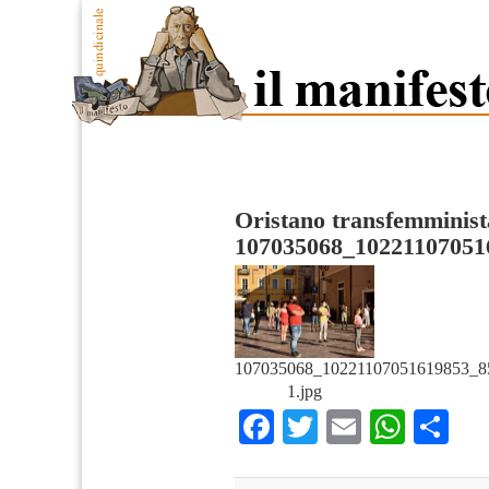
Oristano transfemminist
107035068_10221107051
107035068_10221107051619853_8
1.jpg
Facebook
Twitter
Email
What
Co