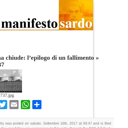
a chiude: l’epilogo di un fallimento
»
37
737.jpg
Facebook
Twitter
Email
WhatsApp
Condividi
try was posted on sabato, Settembre 16th, 2017 at 09:47 and is filed