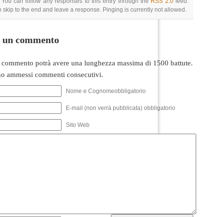
 You can follow any responses to this entry through the
RSS 2.0
feed.
 skip to the end and leave a response. Pinging is currently not allowed.
i un commento
 commento potrà avere una lunghezza massima di 1500 battute.
o ammessi commenti consecutivi.
Nome e Cognomeobbligatorio
E-mail (non verrà pubblicata) obbligatorio
Sito Web