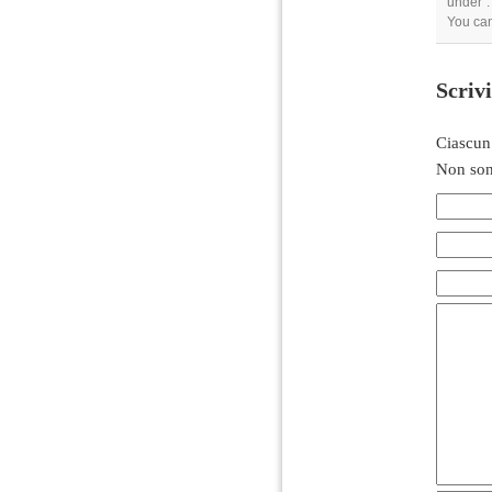
under .
You can
Scriv
Ciascun
Non son