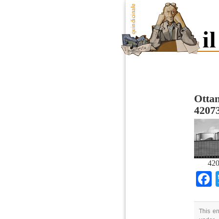
Ottan
4207
420
This en