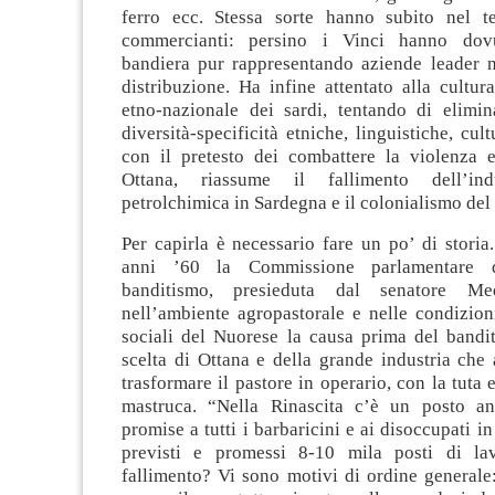
ferro ecc. Stessa sorte hanno subito nel t
commercianti: persino i Vinci hanno dov
bandiera pur rappresentando aziende leader ne
distribuzione. Ha infine attentato alla cultura
etno-nazionale dei sardi, tentando di elimina
diversità-specificità etniche, linguistiche, cult
con il pretesto dei combattere la violenza e
Ottana, riassume il fallimento dell’indus
petrolchimica in Sardegna e il colonialismo del t
Per capirla è necessario fare un po’ di storia.
anni ’60 la Commissione parlamentare d’
banditismo, presieduta dal senatore Med
nell’ambiente agropastorale e nelle condizio
sociali del Nuorese la causa prima del bandit
scelta di Ottana e della grande industria che
trasformare il pastore in operario, con la tuta 
mastruca. “Nella Rinascita c’è un posto an
promise a tutti i barbaricini e ai disoccupati i
previsti e promessi 8-10 mila posti di lav
fallimento? Vi sono motivi di ordine generale: 