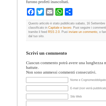
furono profeti inascoltati.
Facebook
Twitter
Email
WhatsApp
Condividi
Questo articolo è stato pubblicato sabato, 16 Settembre 
classificato in
Capitale e lavoro
. Puoi seguire i commenti
tramite il feed
RSS 2.0
. Puoi
inviare un commento
, o fa
dal tuo sito.
Scrivi un commento
Ciascun commento potrà avere una lunghezza 
battute.
Non sono ammessi commenti consecutivi.
Nome e Cognomeobbligato
E-mail (non verrà pubblicata
Sito Web