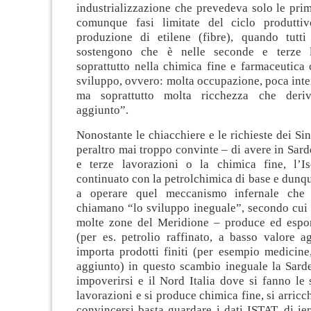
industrializzazione che prevedeva solo le pri
comunque fasi limitate del ciclo produttiv
produzione di etilene (fibre), quando tutti
sostengono che è nelle seconde e terze 
soprattutto nella chimica fine e farmaceutica
sviluppo, ovvero: molta occupazione, poca inten
ma soprattutto molta ricchezza che deri
aggiunto”.
Nonostante le chiacchiere e le richieste dei Sin
peraltro mai troppo convinte – di avere in Sar
e terze lavorazioni o la chimica fine, l’I
continuato con la petrolchimica di base e dunq
a operare quel meccanismo infernale che 
chiamano “lo sviluppo ineguale”, secondo cui 
molte zone del Meridione – produce ed espor
(per es. petrolio raffinato, a basso valore a
importa prodotti finiti (per esempio medicine
aggiunto) in questo scambio ineguale la Sard
impoverirsi e il Nord Italia dove si fanno le
lavorazioni e si produce chimica fine, si arricc
convincersi basta guardare i dati ISTAT, di ie