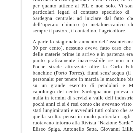
per quanto attiene al PIL e non solo. Vi son
particolari legati al contesto specidico di
Sardegna centrale: ad iniziare dal fatto ch
dell’operaio chimico (o metalmeccanico ch
sempre il pastore, il contadino, l’agricoltore.
A parte lo stagionale aumento dell’assenteismo
30 per cento), nessuno aveva fatto caso che p
delle materie prime in arrivo e in partenza era
punto praticamente inaccessibile se non a co
Poche strade attrezzate oltre la Carlo Fel
banchine (Porto Torres), fiumi senz’acqua (il T
personale: per tenere in marcia le macchine b
su un grande esercito di pendolari e 
capoluogo del centro Sardegna non poteva a
nulla in termini di servizi a valle dell’industr
pochi anni ci si è resi conto che avevano visto
stati lungimiranti e avveduti tutti coloro che a
quella scelta: penso in modo particolare agli i
ruotavano intorno alla Rivista “Nazione Sarda”
Eliseo Spiga, Antonello Satta, Giovanni Lilli