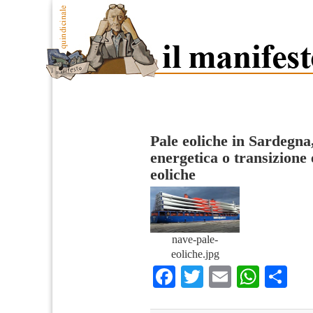
Pale eoliche in Sardegna
energetica o transizione
eoliche
nave-pale-
eoliche.jpg
Facebook
Twitter
Email
What
Co