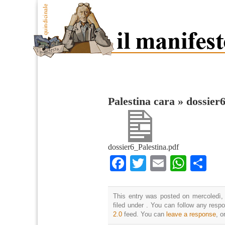
Palestina cara
»
dossier
dossier6_Palestina.pdf
Facebook
Twitter
Email
What
Co
This entry was posted on mercoledì,
filed under . You can follow any resp
2.0
feed. You can
leave a response
, o