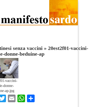
tinesi senza vaccini
»
20est2f01-vaccini-
le-donne-beduine-ap
01-vaccini-
ele-donne-
ne-ap.jpg
Facebook
Twitter
Email
WhatsApp
Condividi