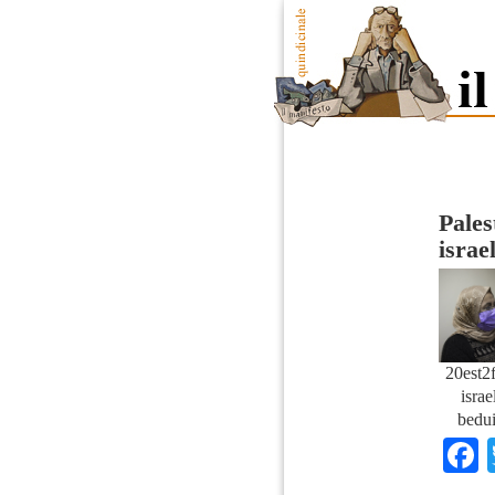
Pales
israe
20est2f
isra
bedui