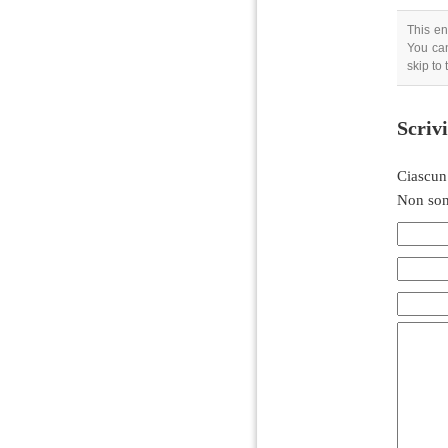
This en
You can
skip to
Scriv
Ciascun
Non son