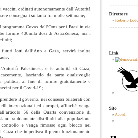
i vaccini ordinati autonomamente dall’Autorità
Direttore
sere consegnati soltanto fra molte settimane;
Roberto Lod
 nel programma Covax dell’Oms per i Paesi in via
be fornire 400mila dosi di AstraZeneca
,
ma i
finiti;
i futuri lotti dall’Anp a Gaza
,
servirà inoltre
Link
aele;
l’Autorità Palestinese, e le autorità di Gaza,
icacemente, lasciando da parte qualsivoglia
a politica, al fine di fornire gratuitamente e
accini per il Covid-19;
aprendere il governo, nei consessi bilaterali con
elli internazionali ed europei, affinché venga
Sito
 all’articolo 56 della Quarta convenzione di
Accedi
siano rapidamente distribuiti alla popolazione
uo controllo e venga rimosso ogni blocco nei
a di Gaza che impedisca il pieno funzionamento
le.