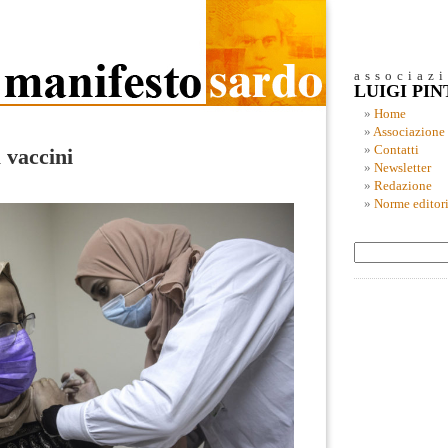
associaz
LUIGI PI
Home
Associazione
Contatti
 vaccini
Newsletter
Redazione
Norme editori