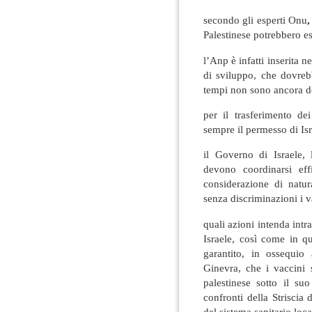
secondo gli esperti Onu
,
Palestinese potrebbero es
l’Anp è infatti inserita
di sviluppo, che dovreb
tempi non sono ancora de
per il trasferimento de
sempre il permesso di Isr
il Governo di Israele, 
devono coordinarsi eff
considerazione di natur
senza discriminazioni i v
quali azioni intenda intr
Israele, così come in qu
garantito, in ossequio
Ginevra, che i vaccini 
palestinese sotto il s
confronti della Strisci
del sistema sanitario loca