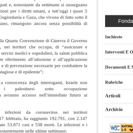
upati e, nonostante da settimane si susseguano
zioni per i diritti umani, a tutt’oggi i quasi 5
Cisgiordania e Gaza, che vivono di fatto sotto il
Fondaz
eliano, rimangono ancora senza possibilità di
Inchieste
ella Quarta Convenzione di Ginevra il Governo
, nei territori che occupa, di “assicurare e
Interventi E O
 servizi medici e ospedalieri, la salute pubblica
re riferimento all’adozione e all’applicazione
si e di prevenzione necessarie per combattere la
Documenti E M
ntagiose e di epidemie”;
Rubriche
 a conoscenza degli interroganti, Israele non
 i palestinesi sotto occupazione
a avranno accesso nell’immediato futuro ai
Articoli
Archivio
infezioni da coronavirus nei territori
17 febbraio, ha raggiunto 192.791, con 2.147
to 53.871 casi e 538 morti. Le infezioni e i
ostantemente nelle ultime settimane;