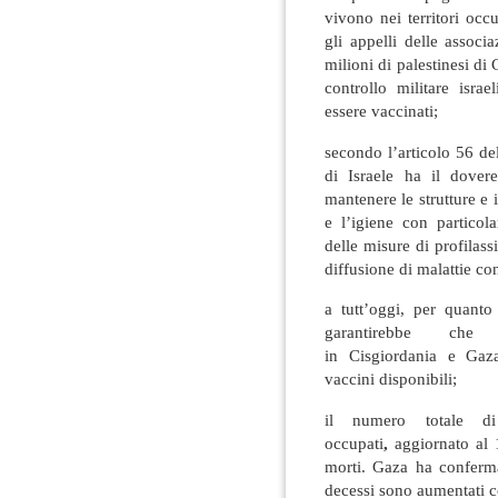
vivono nei territori occ
gli appelli delle associa
milioni di palestinesi di 
controllo militare isra
essere vaccinati;
secondo l’articolo 56 d
di Israele ha il dovere
mantenere le strutture e i
e l’igiene con particola
delle misure di profilas
diffusione di malattie co
a tutt’oggi, per quanto
garantirebbe che
in Cisgiordania e Gaz
vaccini disponibili;
il numero totale di 
occupati
,
aggiornato al 
morti. Gaza ha conferma
decessi sono aumentati c