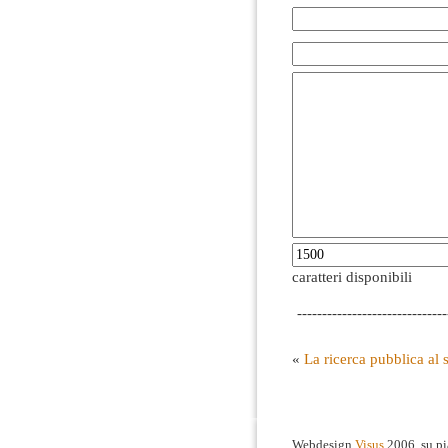
caratteri disponibili
------------------------------
«
La ricerca pubblica al s
Webdesign
Visus
2006, su p