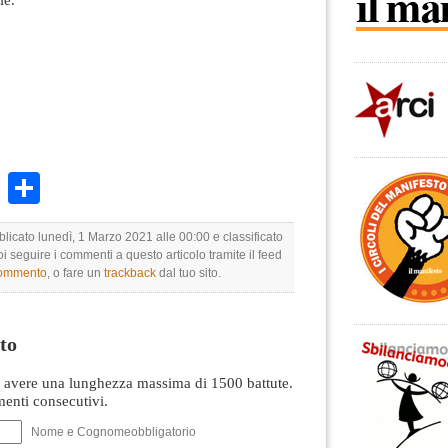
k
r
ail
WhatsApp
Condividi
blicato lunedì, 1 Marzo 2021 alle 00:00 e classificato
oi seguire i commenti a questo articolo tramite il feed
commento
, o fare un
trackback
dal tuo sito.
to
avere una lunghezza massima di 1500 battute.
nti consecutivi.
Nome e Cognomeobbligatorio