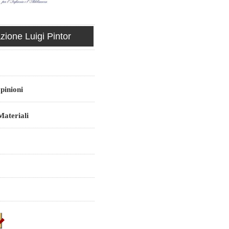
ione Luigi Pintor
pinioni
ateriali