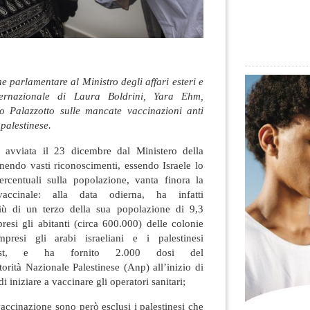
ne parlamentare al Ministro degli affari esteri e
ternazionale di Laura Boldrini, Yara Ehm,
o Palazzotto sulle mancate vaccinazioni anti
palestinese.
avviata il 23 dicembre dal Ministero della
tenendo vasti riconoscimenti, essendo Israele lo
ercentuali sulla popolazione, vanta finora la
accinale: alla data odierna, ha infatti
iù di un terzo della sua popolazione di 9,3
presi gli abitanti (circa 600.000) delle colonie
presi gli arabi israeliani e i palestinesi
st, e ha fornito 2.000 dosi del
rità Nazionale Palestinese (Anp) all’inizio di
 iniziare a vaccinare gli operatori sanitari;
ccinazione sono però esclusi i palestinesi che