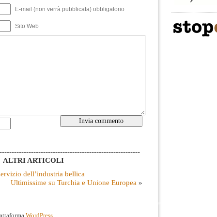
E-mail (non verrà pubblicata) obbligatorio
Sito Web
----------------------------------------------------------
ALTRI ARTICOLI
ervizio dell’industria bellica
Ultimissime su Turchia e Unione Europea
»
iattaforma
WordPress