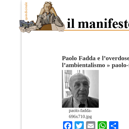
Paolo Fadda e l’overdos
l’ambientalismo
»
paolo
paolo-fadda-
696x710.jpg
Facebook
Twitter
Email
What
Co