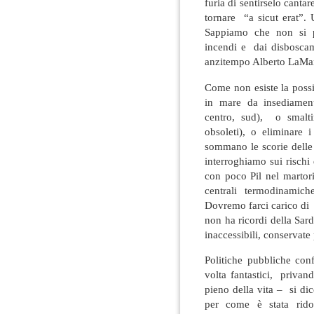
furia di sentirselo cant
tornare “a sicut erat”.
Sappiamo che non si po
incendi e dai disboscame
anzitempo Alberto LaMa
Come non esiste la possibi
in mare da insediamenti
centro, sud), o smalti
obsoleti), o eliminare 
sommano le scorie delle 
interroghiamo sui risch
con poco Pil nel martori
centrali termodinamiche
Dovremo farci carico di 
non ha ricordi della Sar
inaccessibili, conservate
Politiche pubbliche con
volta fantastici, privand
pieno della vita – si d
per come è stata rido