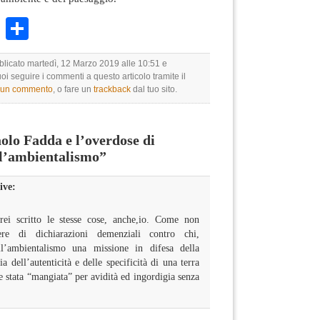
k
r
ail
WhatsApp
Condividi
bblicato martedì, 12 Marzo 2019 alle 10:51 e
uoi seguire i commenti a questo articolo tramite il
e un commento
, o fare un
trackback
dal tuo sito.
lo Fadda e l’overdose di
 l’ambientalismo”
ive:
ei scritto le stesse cose, anche,io. Come non
gere di dichiarazioni demenziali contro chi,
l’ambientalismo una missione in difesa della
a dell’autenticità e delle specificità di una terra
e stata “mangiata” per avidità ed ingordigia senza