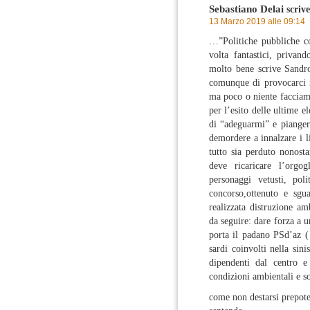
Sebastiano Delai
scrive
13 Marzo 2019 alle 09:14
…”Politiche pubbliche co
volta fantastici, privan
molto bene scrive Sandro
comunque di provocarci 
ma poco o niente facciamo
per l’esito delle ultime e
di “adeguarmi” e pianger
demordere a innalzare i l
tutto sia perduto nonosta
deve ricaricare l’orgog
personaggi vetusti, poli
concorso,ottenuto e sgua
realizzata distruzione am
da seguire: dare forza a 
porta il padano PSd’az (
sardi coinvolti nella si
dipendenti dal centro e
condizioni ambientali e so
come non destarsi prepote