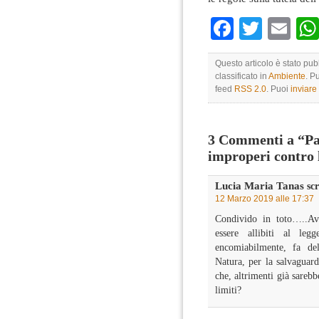
Faceboo
Twitte
Em
Questo articolo è stato pu
classificato in
Ambiente
. P
feed
RSS 2.0
. Puoi
inviar
3 Commenti a “Pao
improperi contro
Lucia Maria Tanas
scr
12 Marzo 2019 alle 17:37
Condivido in toto…..Avr
essere allibiti al leg
encomiabilmente, fa del
Natura, per la salvaguardi
che, altrimenti già sarebb
limiti?