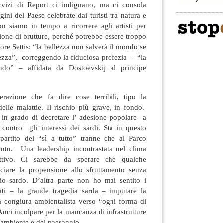
ervizi di Report ci indignano, ma ci consola
ini del Paese celebrate dai turisti tra natura e
n siamo in tempo a ricorrere agli artisti per
sione di brutture, perché potrebbe essere troppo
ore Settis: “la bellezza non salverà il mondo se
ezza”, correggendo la fiduciosa profezia – “la
ndo” – affidata da Dostoevskij al principe
razione che fa dire cose terribili, tipo la
elle malattie. Il rischio più grave, in fondo.
e in grado di decretare l’ adesione popolare a
 contro gli interessi dei sardi. Sta in questo
partito del “sì a tutto” tranne che al Parco
ntu. Una leadership incontrastata nel clima
lettivo. Ci sarebbe da sperare che qualche
ciare la propensione allo sfruttamento senza
orio sardo. D’altra parte non ho mai sentito i
ati – la grande tragedia sarda – imputare la
la congiura ambientalista verso “ogni forma di
ci incolpare per la mancanza di infrastrutture
ll’ambiente e del paesaggio.