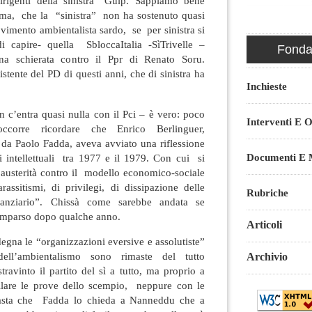
irigenti della sinistra” Gulp. Sappiamo bene
ma, che la “sinistra” non ha sostenuto quasi
ovimento ambientalista sardo, se per sinistra si
 capire- quella SbloccaItalia -SìTrivelle –
Fondaz
a schierata contro il Ppr di Renato Soru.
tente del PD di questi anni, che di sinistra ha
Inchieste
on c’entra quasi nulla con il Pci – è vero: poco
Interventi E O
corre ricordare che Enrico Berlinguer,
da Paolo Fadda, aveva avviato una riflessione
Documenti E M
i intellettuali tra 1977 e il 1979. Con cui si
 austerità contro il modello economico-sociale
rassitismi, di privilegi, di dissipazione delle
Rubriche
inanziario”. Chissà come sarebbe andata se
omparso dopo qualche anno.
Articoli
egna le “organizzazioni eversive e assolutiste”
ell’ambientalismo sono rimaste del tutto
Archivio
stravinto il partito del sì a tutto, ma proprio a
ellare le prove dello scempio, neppure con le
basta che Fadda lo chieda a Nanneddu che a