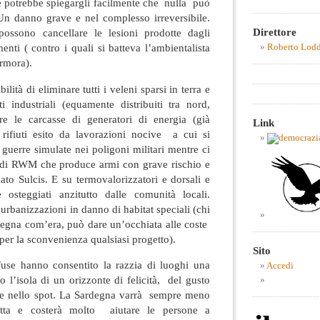
are potrebbe spiegargli facilmente che nulla può
 Un danno grave e nel complesso irreversibile.
Direttore
ssono cancellare le lesioni prodotte dagli
nti ( contro i quali si batteva l’ambientalista
Roberto Lod
rmora).
lità di eliminare tutti i veleni sparsi in terra e
 industriali (equamente distribuiti tra nord,
re le carcasse di generatori di energia (già
Link
i rifiuti esito da lavorazioni nocive a cui si
guerre simulate nei poligoni militari mentre ci
i di RWM che produce armi con grave rischio e
ato Sulcis. E su termovalorizzatori e dorsali e
 osteggiati anzitutto dalle comunità locali.
urbanizzazioni in danno di habitat speciali (chi
degna com’era, può dare un’occhiata alle coste
 per la sconvenienza qualsiasi progetto).
Sito
fuse hanno consentito la razzia di luoghi una
Accedi
o l’isola di un orizzonte di felicità, del gusto
ice nello spot. La Sardegna varrà sempre meno
tta e costerà molto aiutare le persone a