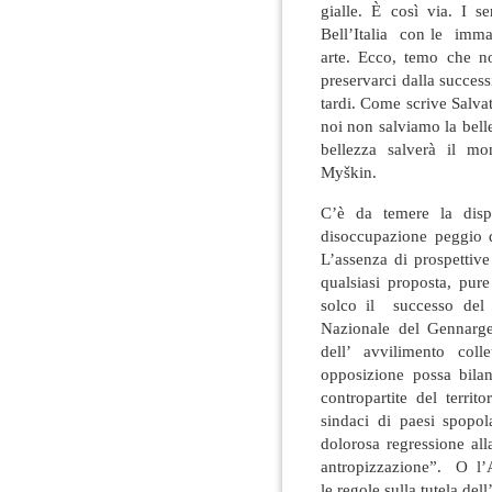
gialle. È così via. I s
Bell’Italia con le immag
arte. Ecco, temo che no
preservarci dalla succes
tardi. Come scrive Salvat
noi non salviamo la bell
bellezza salverà il mo
Myškin.
C’è da temere la dispe
disoccupazione peggio d
L’assenza di prospettiv
qualsiasi proposta, pure
solco il successo del 
Nazionale del Gennarge
dell’ avvilimento col
opposizione possa bilan
contropartite del territ
sindaci di paesi spopol
dolorosa regressione al
antropizzazione”. O l’An
le regole sulla tutela de