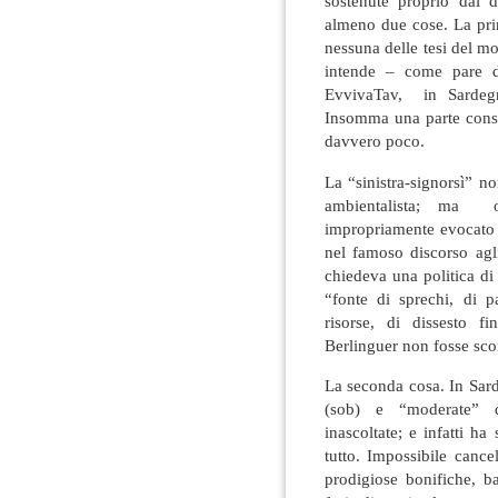
sostenute proprio dai d
almeno due cose. La pri
nessuna delle tesi del m
intende – come pare di
EvvivaTav, in Sardegn
Insomma una parte consis
davvero poco.
La “sinistra-signorsì” n
ambientalista; ma oc
impropriamente evocato 
nel famoso discorso agl
chiedeva una politica di
“fonte di sprechi, di pa
risorse, di dissesto f
Berlinguer non fosse sc
La seconda cosa. In Sard
(sob) e “moderate” d
inascoltate; e infatti ha 
tutto. Impossibile canc
prodigiose bonifiche, 