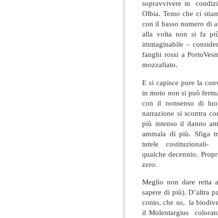
sopravvivere in condizi
Olbia. Temo che ci stia
con il basso numero di a
alla volta non si fa p
immaginabile – consider
fanghi rossi a PortoVesm
mozzafiato.
E si capisce pure la con
in moto non si può ferm
con il nonsenso di luo
narrazione si scontra c
più intenso il danno am
ammala di più. Sfiga t
tutele costituzionali-
qualche decennio. Propr
zero.
Meglio non dare retta a
sapere di più). D’altra p
conto, che so, la biodiver
il Molentargius colorato