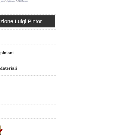
ione Luigi Pintor
pinioni
ateriali