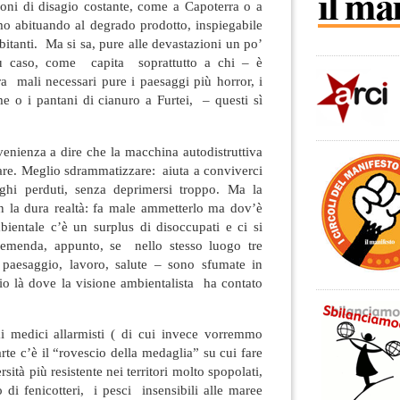
oni di disagio costante, come a Capoterra o a
mo abituando al degrado prodotto, inspiegabile
bitanti. Ma si sa, pure alle devastazioni un po’
iù caso, come capita soprattutto a chi – è
a mali necessari pure i paesaggi più horror, i
e o i pantani di cianuro a Furtei, – questi sì
venienza a dire che la macchina autodistruttiva
are. Meglio sdrammatizzare: aiuta a conviverci
ghi perduti, senza deprimersi troppo. Ma la
on la dura realtà: fa male ammetterlo ma dov’è
bientale c’è un surplus di disoccupati e ci si
remenda, appunto, se nello stesso luogo tre
 paesaggio, lavoro, salute – sono sfumate in
io là dove la visione ambientalista ha contato
i medici allarmisti ( di cui invece vorremmo
arte c’è il “rovescio della medaglia” su cui fare
sità più resistente nei territori molto spopolati,
 di fenicotteri, i pesci insensibili alle maree