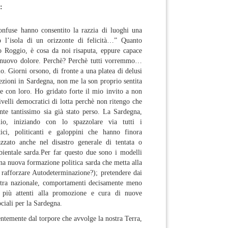
:
nfuse hanno consentito la razzia di luoghi una
do l’isola di un orizzonte di felicità…” Quanto
 Roggio, è cosa da noi risaputa, eppure capace
nuovo dolore. Perchè? Perchè tutti vorremmo…
. Giorni orsono, di fronte a una platea di delusi
lezioni in Sardegna, non me la son proprio sentita
e con loro. Ho gridato forte il mio invito a non
ivelli democratici di lotta perchè non ritengo che
nte tantissimo sia già stato perso. La Sardegna,
lio, iniziando con lo spazzolare via tutti i
tici, politicanti e galoppini che hanno finora
zzato anche nel disastro generale di tentata o
bientale sarda.Per far questo due sono i modelli
una nuova formazione politica sarda che metta alla
 rafforzare Autodeterminazione?); pretendere dai
nistra nazionale, comportamenti decisamente meno
 più attenti alla promozione e cura di nuove
ciali per la Sardegna.
ntemente dal torpore che avvolge la nostra Terra,