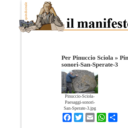
Per Pinuccio Sciola
»
Pin
sonori-San-Sperate-3
Pinuccio-Sciola-
Paesaggi-sonori-
San-Sperate-3.jpg
Facebook
Twitter
Email
What
Co