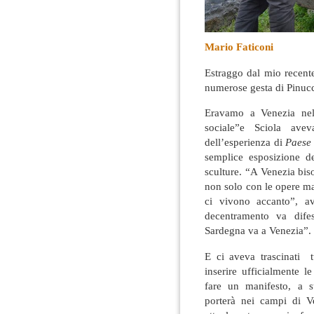
Mario Faticoni
Estraggo dal mio recen
numerose gesta di Pinucc
Eravamo a Venezia nel
sociale”e Sciola ave
dell’esperienza di
Paese
semplice esposizione de
sculture. “A Venezia bis
non solo con le opere ma
ci vivono accanto”, a
decentramento va dife
Sardegna va a Venezia”.
E ci aveva trascinati t
inserire ufficialmente l
fare un manifesto, a 
porterà nei campi di Ve