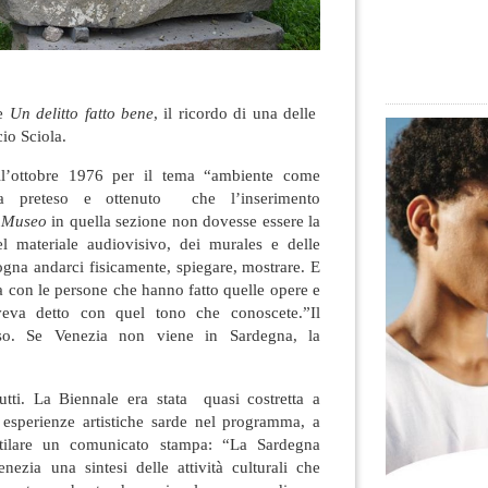
te
Un delitto fatto bene
, il ricordo di una delle
io Sciola.
l’ottobre 1976 per il tema “ambiente come
va preteso e ottenuto che l’inserimento
 Museo
in quella sezione non dovesse essere la
l materiale audiovisivo, dei murales e delle
ogna andarci fisicamente, spiegare, mostrare. E
 con le persone che hanno fatto quelle opere e
veva detto con quel tono che conoscete.”Il
so. Se Venezia non viene in Sardegna, la
utti. La Biennale era stata quasi costretta a
e esperienze artistiche sarde nel programma, a
stilare un comunicato stampa: “La Sardegna
nezia una sintesi delle attività culturali che