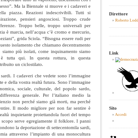
rmesso”. Ma la Biennale si muove e i cadaveri e
la piazza. Reazioni indescrivibili. Tutti si
Direttore
razione, pensieri angosciosi. Troppo crude
Roberto Lod
fferenze. Troppo belle, troppo universali per
zia è marcia, nell’acqua c’è cromo e mercurio,
ziani”, grida Sciola. “Bisogna essere rudi per
questo isolamento che chiamano decentramento
siamo più isolati, come inquinamento siamo
Link
 è tutta qui. In questa rottura, in questa
ibuito un ciclostilato.
sardi. I cadaveri che vedete sono l’immagine
nte e della vostra realtà futura. Sono l’immagine
nomica, sociale, culturale, del popolo sardo,
differenza generale. Per l’italiano medio la
silenzio non perché siamo già morti, ma perché
ntire. Il modo migliore per non far sentire è
Sito
realtà inquietante proiettandola fuori del tempo
Accedi
 scopo serve egregiamente il folklore. I panni
condono la deportazione di settecentomila sardi,
nomia attraverso l’impianto di una monocultura