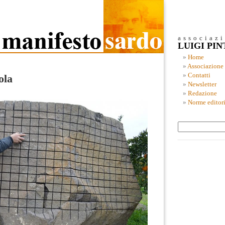
associaz
LUIGI PI
Home
Associazione
Contatti
ola
Newsletter
Redazione
Norme editori