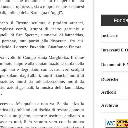
rmento e che tendono sia al recupero di una
onata e oppressa, sia a rappresentare la sintesi
ali, politici della Sardegna d’oggi”.
Fondaz
no il Tirreno sculture e prodotti artistici,
omplessi corali, gruppi di teatro gestuale e
 quelli di San Sperate, suonatori di launeddas,
Inchieste
 persone, tutti partiti alla disperata, fra cui
ledda, Lorenzo Puxeddu, Gianfranco Pintore.
Interventi E O
 era svolto in Campo Santa Margherita. Il rione
mirato stupore alla contaminazione sarda della
Documenti E M
rapinato e degradato, canne, cadaveri scolpiti
 penzolano dagli alberi, morti bianche, morti di
Rubriche
razione, morti da militarizzazione, morti da
sie, azioni gestuali, la musica delle launeddas,
Articoli
i…
uccesso…Ma qualcosa non va. Sciola alza la
Archivio
arica di problemi qui rischia di restare come in
si in un ghetto, occorre uscirne, andiamo a
ssano tutti, lì lo scontro vero con la nuova
 Trasportare tutto in vaporetto, discussioni con i