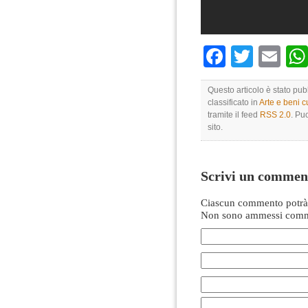
Faceboo
Twitte
Em
Questo articolo è stato pu
classificato in
Arte e beni cu
tramite il feed
RSS 2.0
. Pu
sito.
Scrivi un commen
Ciascun commento potrà 
Non sono ammessi comme