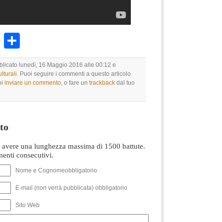
k
r
ail
WhatsApp
Condividi
bblicato lunedì, 16 Maggio 2016 alle 00:12 e
lturali
. Puoi seguire i commenti a questo articolo
oi
inviare un commento
, o fare un
trackback
dal tuo
to
avere una lunghezza massima di 1500 battute.
nti consecutivi.
Nome e Cognomeobbligatorio
E-mail (non verrà pubblicata) obbligatorio
Sito Web