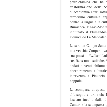
petrolchimica che ha so
trasformazione della 
duecentomila ettari sottra
terrorismo culturale ap
contro la lingua e la cul
Rumianca, l’Anic-Monte
inquinato il Flumendosa
atomica de La Maddale
La sera, in Campo Santa
mia vecchia Cooperativa
sua poesia: “…Ischìdadi
sos fizos tuos isuliadus 
andati a venti chilomet
decentramento cultural
intervento, e Pinuccio
coppola.
La scomparsa di questo 
al bisogno enorme che I
lasciato incolto dalla d
Cantarne la scomparsa p