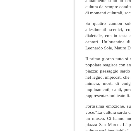
attualmente sono in fe
cultura da sempre condizi
di momenti culturali, soci
Su quattro camion solca
allestimenti scenici, c
dialettale, con in testa
cantori. Un’ottantina di
Leonardo Sole, Mauro De
Il primo giorno tutto si
popolare reagisce con am
piazza: paesaggio sardo 
nel legno, impiccati che
miniera, morti di emig
inquinamenti; canti, poe
rappresentazioni teatral
Fortissima emozione, s
voce.“La cultura sarda c
un museo. Ci hanno mes
piazza San Marco. Lì pa
cultura sarà inevitabile”.