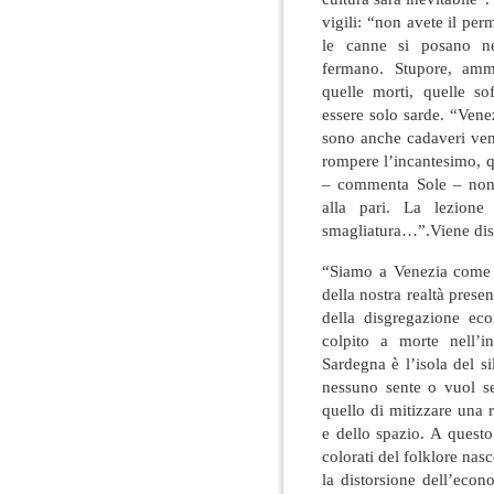
vigili: “non avete il pe
le canne si posano nel
fermano. Stupore, ammi
quelle morti, quelle so
essere solo sarde. “Vene
sono anche cadaveri vene
rompere l’incantesimo, 
– commenta Sole – non 
alla pari. La lezione
smagliatura…”.Viene distr
“Siamo a Venezia come 
della nostra realtà prese
della disgregazione eco
colpito a morte nell’in
Sardegna è l’isola del 
nessuno sente o vuol se
quello di mitizzare una 
e dello spazio. A questo
colorati del folklore nas
la distorsione dell’eco