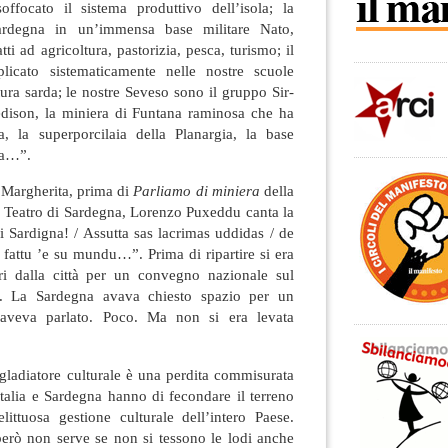
ffocato il sistema produttivo dell’isola; la
Sardegna in un’immensa base militare Nato,
tti ad agricoltura, pastorizia, pesca, turismo; il
plicato sistematicamente nelle nostre scuole
tura sarda; le nostre Seveso sono il gruppo Sir-
dison, la miniera di Funtana raminosa che ha
, la superporcilaia della Planargia, la base
na…”.
 Margherita, prima di
Parliamo di miniera
della
 Teatro di Sardegna, Lorenzo Puxeddu canta la
 Sardigna! / Assutta sas lacrimas uddidas / de
/ fattu ’e su mundu…”. Prima di ripartire si era
ri dalla città per un convegno nazionale sul
e. La Sardegna avava chiesto spazio per un
 aveva parlato. Poco. Ma non si era levata
gladiatore culturale è una perdita commisurata
talia e Sardegna hanno di fecondare il terreno
elittuosa gestione culturale dell’intero Paese.
erò non serve se non si tessono le lodi anche