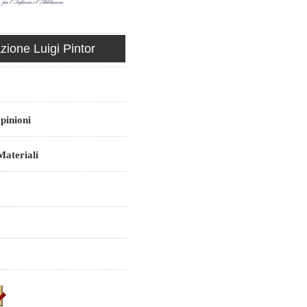
ione Luigi Pintor
pinioni
ateriali