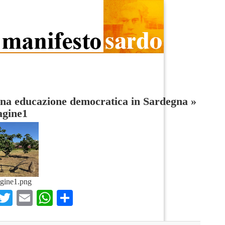
na educazione democratica in Sardegna
»
gine1
gine1.png
Facebook
Twitter
Email
WhatsApp
Condividi