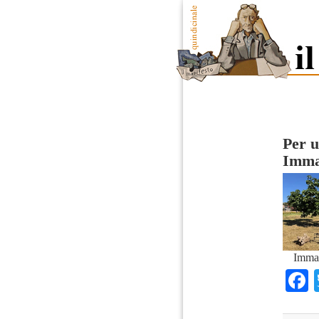
Per u
Imma
Imma