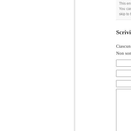
This en
You can
skip to
Scriv
Ciascun
Non son